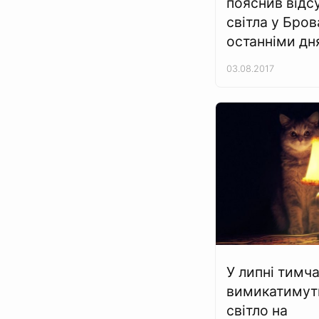
пояснив відс
світла у Бро
останніми д
03.08.2017
У липні тимч
вимикатимут
світло на