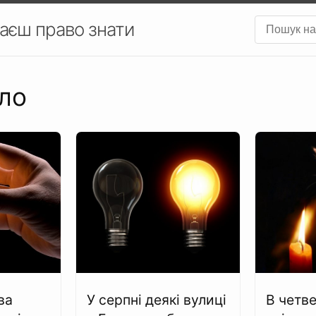
аєш право знати
тло
ва
У серпні деякі вулиці
В четве