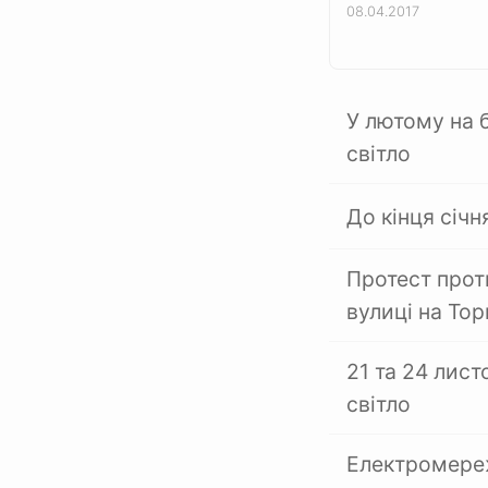
08.04.2017
У лютому на 
світло
До кінця січ
Протест прот
вулиці на То
21 та 24 лис
світло
Електромереж