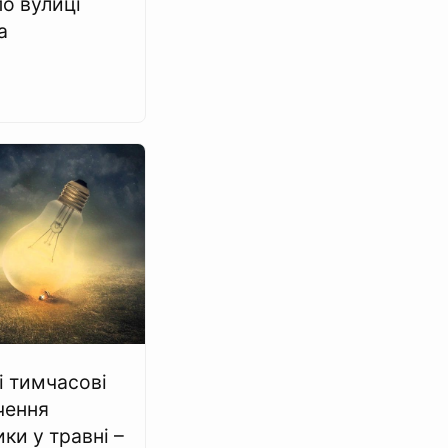
по вулиці
а
і тимчасові
чення
ки у травні –