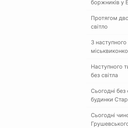
боржників у 
Протягом дво
світло
З наступного
міськвиконк
Наступного т
без світла
Сьогодні без 
будинки Стар
Сьогодні чин
Грушевського