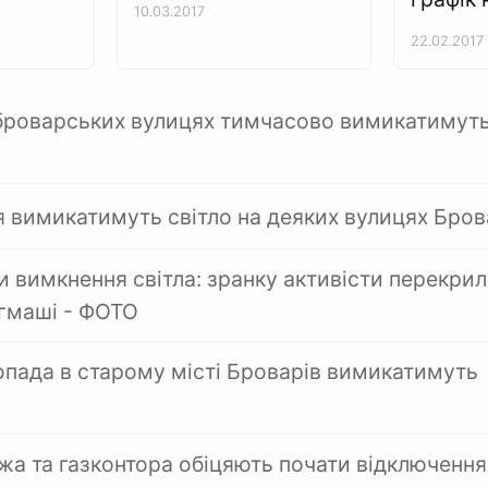
10.03.2017
22.02.2017
броварських вулицях тимчасово вимикатимут
ня вимикатимуть світло на деяких вулицях Бров
и вимкнення світла: зранку активісти перекри
ргмаші - ФОТО
топада в старому місті Броварів вимикатимуть
а та газконтора обіцяють почати відключення