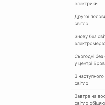
електрики
Другої полов
світло
Знову без св
електромере
Сьогодні без 
у центрі Бров
З наступного
світло
Завтра на во
світло обіця