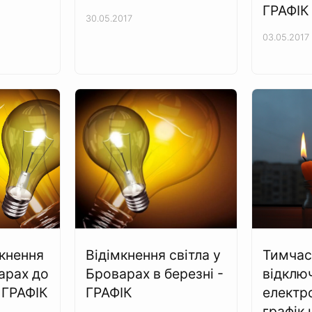
ГРАФІК
30.05.2017
03.05.2017
мкнення
Відімкнення світла у
Тимчас
арах до
Броварах в березні -
відклю
– ГРАФІК
ГРАФІК
електр
графік 