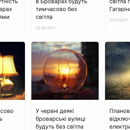
утність
в Броварах будуть
світла 
варах
тимчасово без
Гагарін
нями
світла
03.07.2017
02.08.2017
асово
У червні деякі
Планов
ь
броварські вулиці
відклю
будуть без світла
електри