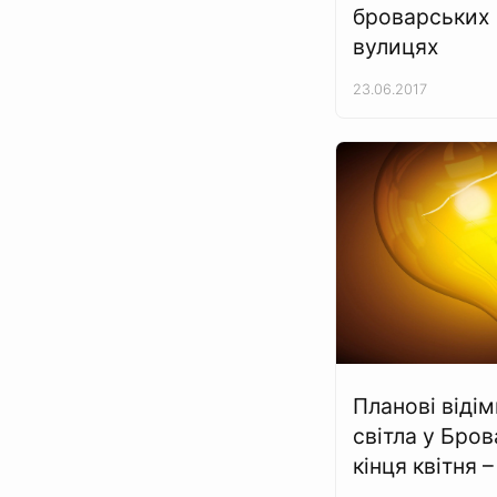
броварських
вулицях
23.06.2017
Планові віді
світла у Бров
кінця квітня 