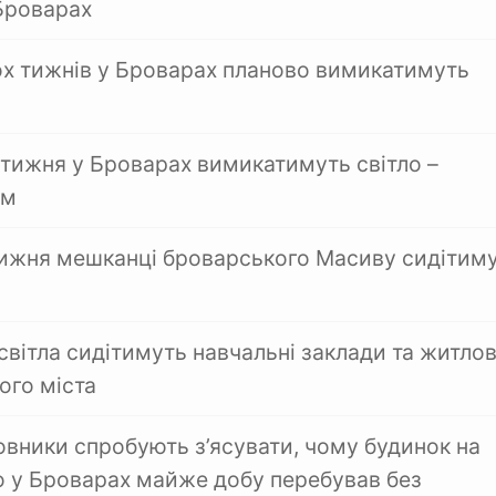
Броварах
х тижнів у Броварах планово вимикатимуть
 тижня у Броварах вимикатимуть світло –
ом
ижня мешканці броварського Масиву сидітим
світла сидітимуть навчальні заклади та житлов
ого міста
овники спробують з’ясувати, чому будинок на
 у Броварах майже добу перебував без