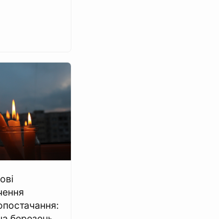
ові
чення
опостачання:
на березень