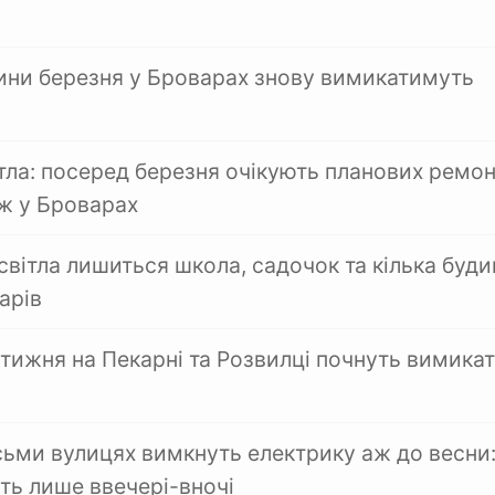
ини березня у Броварах знову вимикатимуть
ітла: посеред березня очікують планових ремон
ж у Броварах
світла лишиться школа, садочок та кілька буди
арів
 тижня на Пекарні та Розвилці почнуть вимика
сьми вулицях вимкнуть електрику аж до весни
ють лише ввечері-вночі