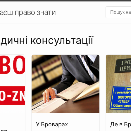
аєш право знати
дичні консультації
У Броварах
Де в Б