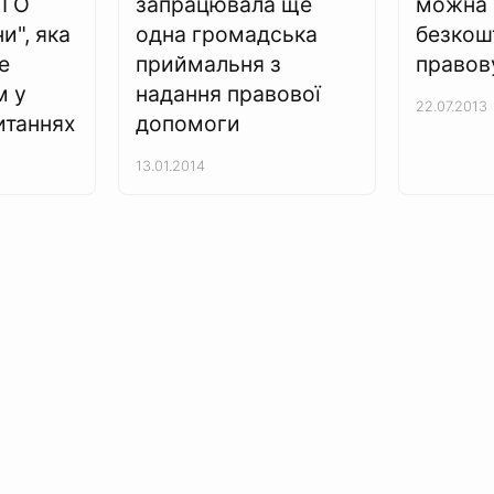
 ГО
запрацювала ще
можна 
и", яка
одна громадська
безкош
е
приймальня з
правов
м у
надання правової
22.07.2013
итаннях
допомоги
13.01.2014