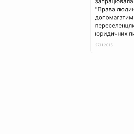
запрацювала
"Права людин
допомагатим
переселенця
юридичних п
27.11.2015