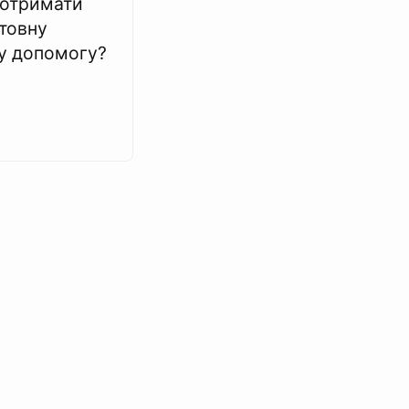
отримати
товну
у допомогу?