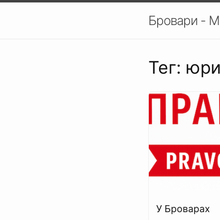
Бровари - М
Тег: юри
У Броварах