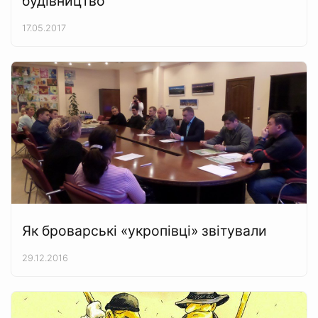
будівництво
17.05.2017
Як броварські «укропівці» звітували
29.12.2016