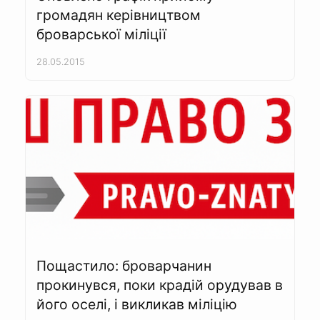
громадян керівництвом
броварської міліції
28.05.2015
Пощастило: броварчанин
прокинувся, поки крадій орудував в
його оселі, і викликав міліцію