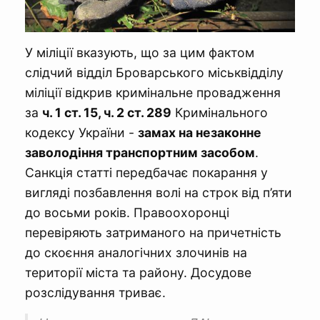
У міліції вказують, що за цим фактом
слідчий відділ Броварського міськвідділу
міліції відкрив кримінальне провадження
за
ч. 1 ст. 15, ч. 2 ст. 289
Кримінального
кодексу України -
замах на незаконне
заволодіння транспортним засобом
.
Санкція статті передбачає покарання у
вигляді позбавлення волі на строк від п’яти
до восьми років. Правоохоронці
перевіряють затриманого на причетність
до скоєння аналогічних злочинів на
території міста та району. Досудове
розслідування триває.