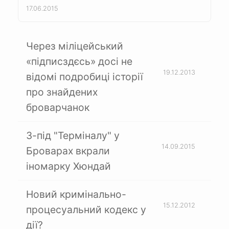
17.06.2015
Через міліцейський
«підписздєсь» досі не
19.12.2013
відомі подробиці історії
про знайдених
броварчанок
З-під "Терміналу" у
14.09.2015
Броварах вкрали
іномарку Хюндай
Новий кримінально-
15.12.2012
процесуальний кодекс у
дії?