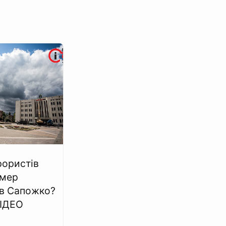
рористів
 мер
в Сапожко?
ВІДЕО