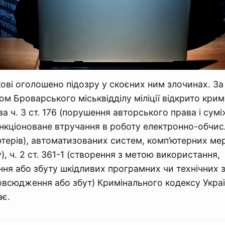
кові оголошено підозру у скоєних ним злочинах. З
ом Броварського міськвідділу міліції відкрито кри
 ч. 3 ст. 176 (порушення авторського права і сумі
санкціоноване втручання в роботу електронно-обчи
терів), автоматизованих систем, комп’ютерних м
), ч. 2 ст. 361-1 (створення з метою використання,
я або збуту шкідливих програмних чи технічних з
овсюдження або збут) Кримінального кодексу Укра
ає.