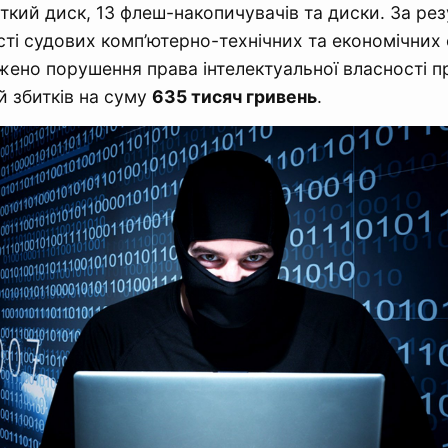
ткий диск, 13 флеш-накопичувачів та диски. За ре
ості судових комп’ютерно-технічних та економічних 
жено порушення права інтелектуальної власності п
й збитків на суму
635 тисяч гривень
.