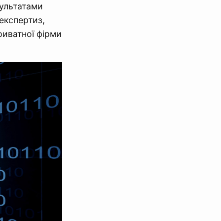
зультатами
експертиз,
риватної фірми