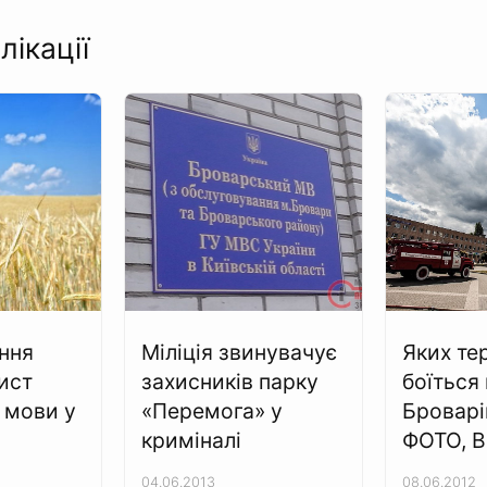
лікації
ння
Міліція звинувачує
Яких те
хист
захисників парку
боїться
 мови у
«Перемога» у
Броварі
криміналі
ФОТО, 
04.06.2013
08.06.2012