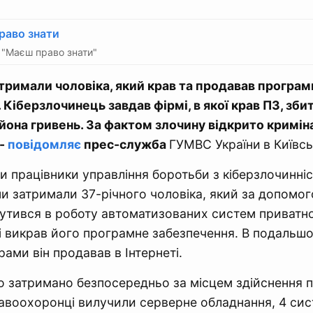
раво знати
"Маєш право знати"
тримали чоловіка, який крав та продавав програм
 Кіберзлочинець завдав фірмі, в якої крав ПЗ, збит
йона гривень. За фактом злочину відкрито кримін
 -
повідомляє
прес-служба
ГУМВС України
в Київсь
ри працівники управління боротьби з кіберзлочинні
ини затримали 37-річного чоловіка, який за допомог
утився в роботу автоматизованих систем приватн
і викрав його програмне забезпечення. В подальш
ами він продавав в Інтернеті.
 затримано безпосередньо за місцем здійснення 
равоохоронці вилучили серверне обладнання, 4 сис