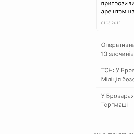
пригрозил
арештом на
01.08.2012
Оперативна 
13 злочинів
ТСН: У Бро
Міліція без
У Броварах 
Торгмаші