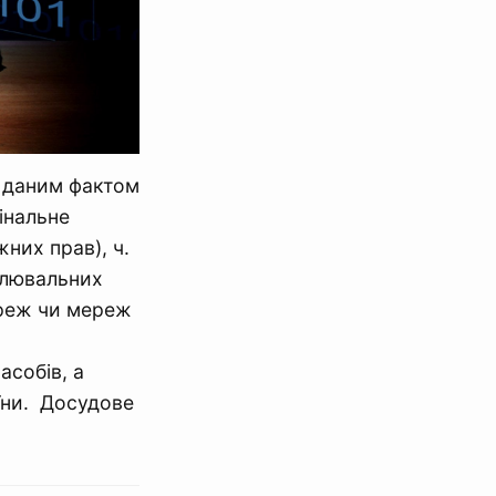
а даним фактом
мінальне
жних прав), ч.
слювальних
ереж чи мереж
асобів, а
їни. Досудове