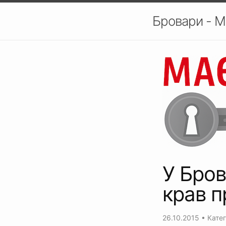
Бровари - М
У Бров
крав п
26.10.2015
• Катег