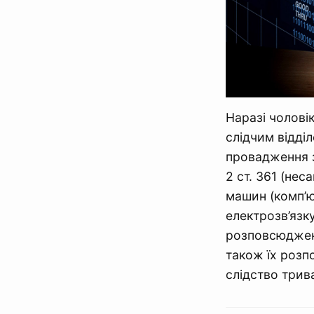
Наразі чолові
слідчим відділ
провадження за
2 ст. 361 (не
машин (комп’ю
електрозв’язку
розповсюдженн
також їх розп
слідство трив