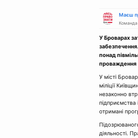
Маєш п
Команда 
У Броварах за
забезпечення.
понад півміль
проваждення
У місті Брова
міліції Київщ
незаконно втр
підприємства 
отримані прогр
Підозрюваного
діяльності. П