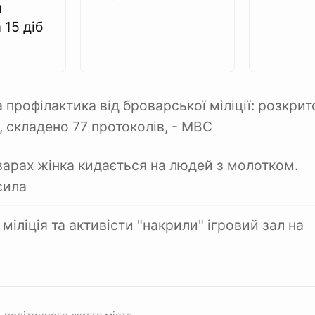
и
 15 діб
профілактика від броварської міліції: розкрит
, складено 77 протоколів, - МВС
варах жінка кидається на людей з молотком.
сила
міліція та активісти "накрили" ігровий зал на