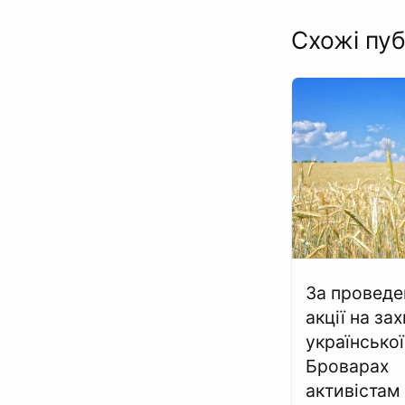
Схожі пуб
За проведе
акції на за
української
Броварах
активістам