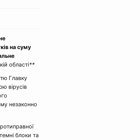
не
ків на суму
альне
кій області
**
стю Главку
ою вірусів
ого
ому незаконно
протиправної
темні блоки та