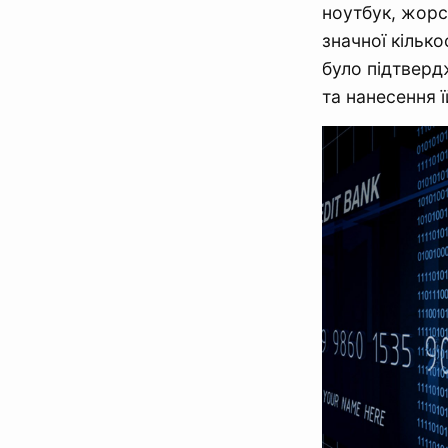
ноутбук, жорс
значної кільк
було підтверд
та нанесення ї