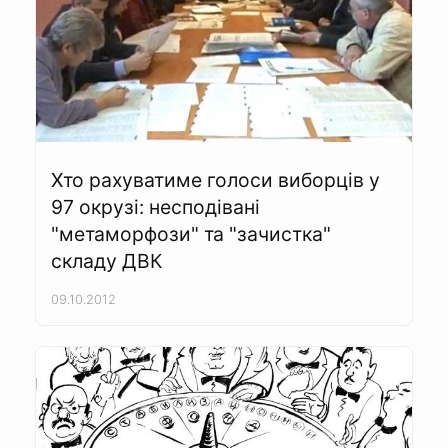
Хто рахуватиме голоси виборців у
97 окрузі: несподівані
"метаморфози" та "зачистка"
складу ДВК
09.10.2012