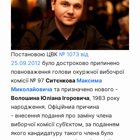
Постановою ЦВК
№ 1073 від
25.09.2012
було достроково припинено
повноваження голови окуржної вибочрої
комісії № 97
Ситєнкова
Максима
Миколайовича
та призначено нового -
Волошина Юліана Ігоровича
, 1983 року
народження. Офіційниа причина
- внесення подання про заміну члена
виборчої комісії суб’єктом, за поданням
якого кандидатуру такого члена було