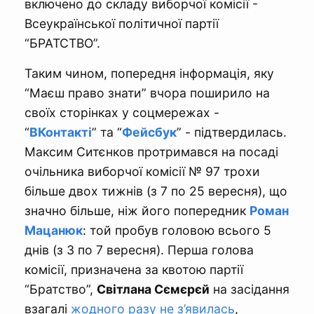
включено до складу виборчої комісії -
Всеукраїнської політичної партії
“БРАТСТВО”.
Таким чином, попередня інформація, яку
“Маєш право знати” вчора поширило на
своїх сторінках у соцмережах -
“
ВКонтакті
” та “
Фейсбук
” - підтвердилась.
Максим Ситєнков протримався на посаді
очільника виборчої комісії № 97 трохи
більше двох тижнів (з 7 по 25 вересня), що
значно більше, ніж його попередник
Роман
Мацанюк
: той пробув головою всього 5
днів (з 3 по 7 вересня). Перша голова
комісії, призначена за квотою партії
“Братство”,
Світлана Сємєрєй
на засідання
взагалі
жодного разу не з’явилась
,