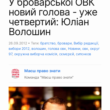
У броварської ОВК
новий голова - уже
четвертий: Юліан
Волошин
26.09.2012
• Теги:
братство
,
бровари
,
Вибір редакції
,
вибори 2012
,
волошин
,
голова овк
,
Новини
,
овк
,
округ
97
,
окружна виборча комісія
,
сємєрєй
,
ситєнков
Маєш право знати
Команда "Маєш право знати"