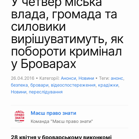
У четвер міська
влада, громада та
силовики
вирішуватимуть, як
побороти кримінал
у Броварах
26.04.2016
• Категорії:
Анонси
,
Новини
• Теги:
анонс
,
безпека
,
бровари
,
відеоспостереження
,
крадіжки
,
Новини
,
переслідування
Маєш право знати
Команда "Маєш право знати"
28 квітня у броварському виконкомі