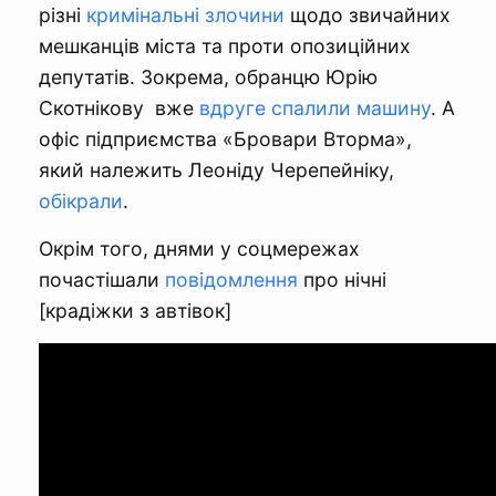
різні
кримінальні злочини
щодо звичайних
мешканців міста та проти опозиційних
депутатів. Зокрема, обранцю Юрію
Скотнікову вже
вдруге спалили машину
. А
офіс підприємства «Бровари Вторма»,
який належить Леоніду Черепейніку,
обікрали
.
Окрім того, днями у соцмережах
почастішали
повідомлення
про нічні
[крадіжки з автівок]