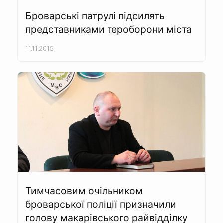
Броварські патрулі підсилять
представниками тероборони міста
11.11.2015
Тимчасовим очільником
броварської поліції призначили
голову макарівського райвідділку