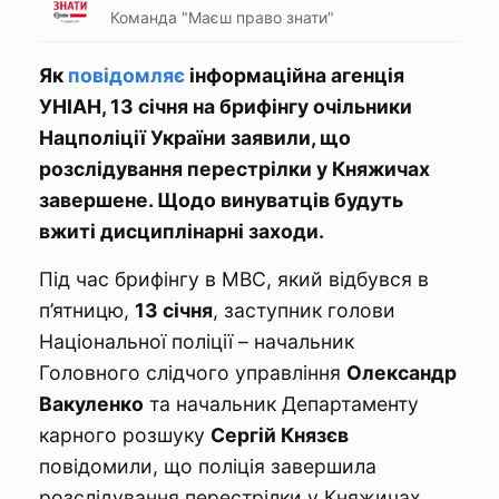
Команда "Маєш право знати"
Як
повідомляє
інформаційна агенція
УНІАН, 13 січня на брифінгу очільники
Нацполіції України заявили, що
розслідування перестрілки у Княжичах
завершене. Щодо винуватців будуть
вжиті дисциплінарні заходи.
Під час брифінгу в МВС, який відбувся в
п’ятницю,
13 січня
, заступник голови
Національної поліції – начальник
Головного слідчого управління
Олександр
Вакуленко
та начальник Департаменту
карного розшуку
Сергій Князєв
повідомили, що поліція завершила
розслідування перестрілки у Княжичах