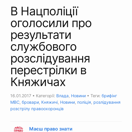
В Нацполіції
оголосили про
результати
службового
розслідування
перестрілки в
Княжичах
16.01.2017
• Категорії:
Влада
,
Новини
• Теги:
брифінг
МВС
,
бровари
,
Княжичі
,
Новини
,
поліція
,
розлідування
розстрілу правоохоронців
Маєш право знати