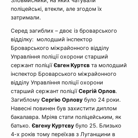
Зловмисники, на яких чатували
поліцейські, втекли, але згодом їх
затримали.
Серед загиблих – двоє із броварського
відділку: молодший інспектор
Броварського міжрайонного відділу
Управління поліції охорони старший
сержант поліції
Євген Куртєв
та молодший
інспектор Броварського міжрайонного
відділу Управління поліції охорони
старший сержант поліції
Сергій Орлов
.
Загиблому
Сергію Орлову
було 24 роки.
Навесні повинен був захистити диплом
бакалавра. Мріяв стати поліцейським, як
батько.
Євгену Куртєву
було 25. Близько
4-х років тому переїхав з Луганщини в