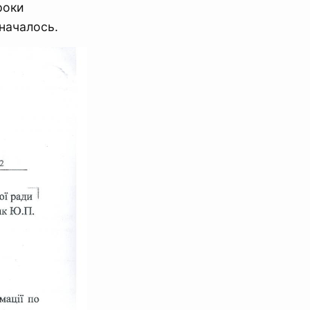
роки
значалось.