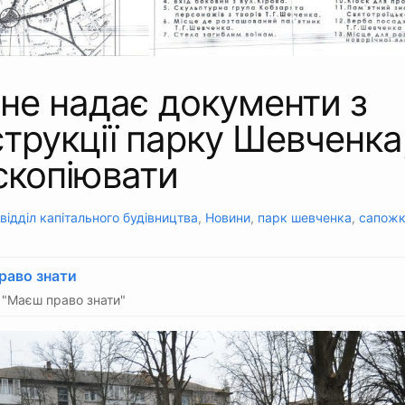
не надає документи з
трукції парку Шевченка,
скопіювати
відділ капітального будівництва
,
Новини
,
парк шевченка
,
сапож
раво знати
"Маєш право знати"