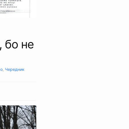
 бо не
ко
,
Чередник