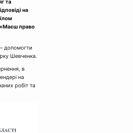
яг та
ідповіді на
ділом
 «Маєш право
 – допомогти
арку Шевченка.
рнення, в
ендері на
наних робіт та