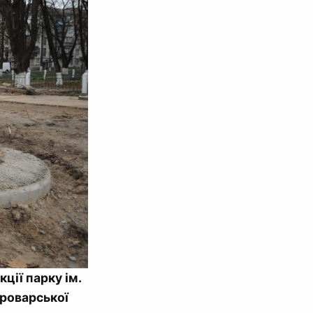
ції парку ім.
Броварської