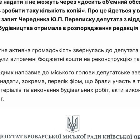
е надати її не можуть через «досить об’ємний обс
зробити таку кількість копій». Про це йдеться у в
 запит Чередника Ю.П. Переписку депутата з від
 будівництва отримала в розпорядження редакція
ітня активна громадськість звернулась до депутата
 були витрачені бюджетні кошти на реконструкцію п
едник направив до міського голови депутатське зве
надати, зокрема, перелік фірм, що брали участь в т
еріалів та виконання будівельних робіт, акти вико
г.