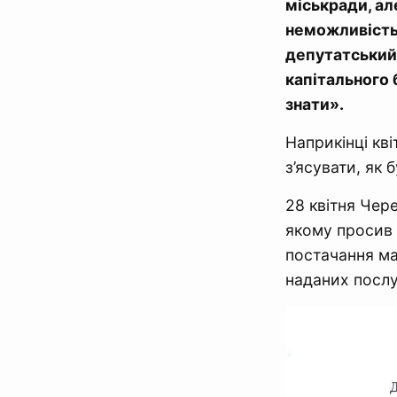
міськради, ал
неможливість 
депутатський
капітального
знати».
Наприкінці кв
з’ясувати, як
28 квітня Чер
якому просив 
постачання мат
наданих послу