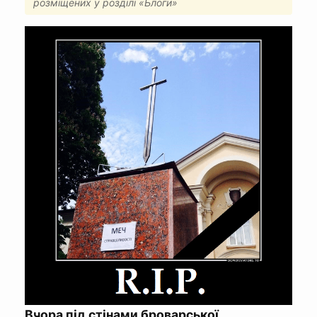
розміщених у розділі «Блоги»
Вчора під стінами броварської