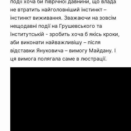
події хоча би піврічної давнини, що влада
не втратить найголовніший інстинкт –
інстинкт виживання. Зважаючи на зовсім
нещодавні події на Грушевського та
Інститутській - зробить хоча б якісь кроки,
аби виконати найважливішу – після
відставки Януковича – вимогу Майдану. І
ця вимога полягала саме в люстрації.