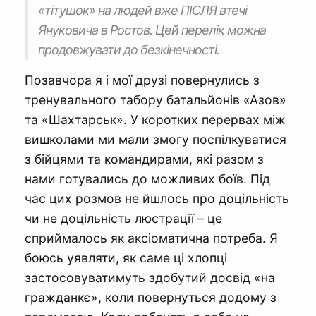
«тітушок» на людей вже ПІСЛЯ втечі
Януковича в Ростов. Цей перелік можна
продовжувати до безкінечності.
Позавчора я і мої друзі повернулись з
тренувального табору батальйонів «Азов»
та «Шахтарськ». У коротких перервах між
вишколами ми мали змогу поспілкуватися
з бійцями та командирами, які разом з
нами готувались до можливих боїв. Під
час цих розмов не йшлось про доцільність
чи не доцільність люстрації – це
сприймалось як аксіоматична потреба. Я
боюсь уявляти, як саме ці хлопці
застосовуватимуть здобутий досвід «на
гражданкє», коли повернуться додому з