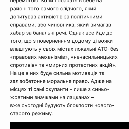
перемогою. Коли побачать в себе на
районі того самого слідчого, який
допитував активістів за політичними
справами, або чиновника, який вимагав
хабар за банальні речі. Однак все йде до
того, що з поверненням додому ці вояки
влаштують у своїх містах локальні АТО: без
«правових механізмів», «ненасильницьких
спротивів» та «мирних протестних акцій».
На це в них буде сильна мотивація та
залізобетонне моральне право. Адже на
місцях ті самі окупанти – лише з синьо-
жовтими значками на лацканах –
вже сьогодні будують блокпости нового-
старого режиму.