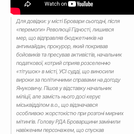
Для довідки: у місті Бровари сьогодні, після
«перемоги» Революції Гідності, лишився
мер, що відправляв бюджетників на
антимайдан, прокурор, який покривав
бойовиків та пресував активістів, начальник
податкової, котрий сприяв розселенню
«тітушок» в місті, УСІ судді, що виносили
вироки за політичними справами на догоду
Януковичу. Пішов у відставку начальник
міліції, але замість нього досі керує
міськвідділом в.о., що відзначався
особливою жорстокістю при розгоні мирних
мітингів. Голову РДА Броварщини замінили
навіженим персонажем, що спускав