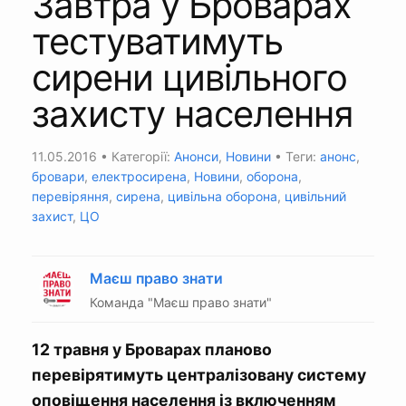
Завтра у Броварах
тестуватимуть
сирени цивільного
захисту населення
11.05.2016
• Категорії:
Анонси
,
Новини
• Теги:
анонс
,
бровари
,
електросирена
,
Новини
,
оборона
,
перевіряння
,
сирена
,
цивільна оборона
,
цивільний
захист
,
ЦО
Маєш право знати
Команда "Маєш право знати"
12 травня у Броварах планово
перевірятимуть централізовану систему
оповіщення населення із включенням