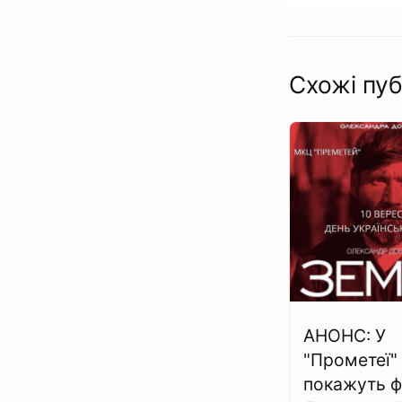
Схожі пуб
АНОНС: У
"Прометеї"
покажуть ф