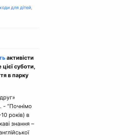
ходи для дітей
,
ть
активісти
цієї суботи,
тя в парку
 друг»
. - “Почнімо
10 років) в
каві знання –
англійської