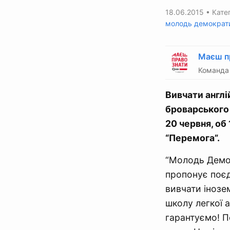
18.06.2015
• Катег
молодь демократ
Маєш п
Команда 
Вивчати англ
броварського 
20 червня, об
“Перемога”.
“Молодь Демок
пропонує поєд
вивчати інозем
школу легкої а
гарантуємо! П