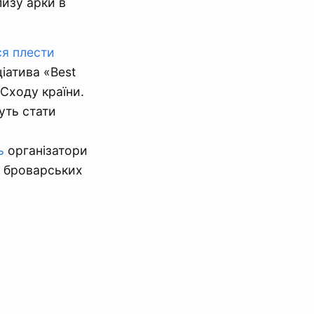
лизу арки в
я плести
ціатива «Best
 Сходу країни.
уть стати
ь
організатори
х броварських