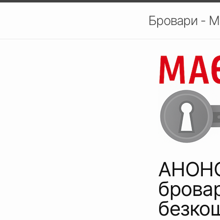
Бровари - М
АНОНС
бровар
безкош