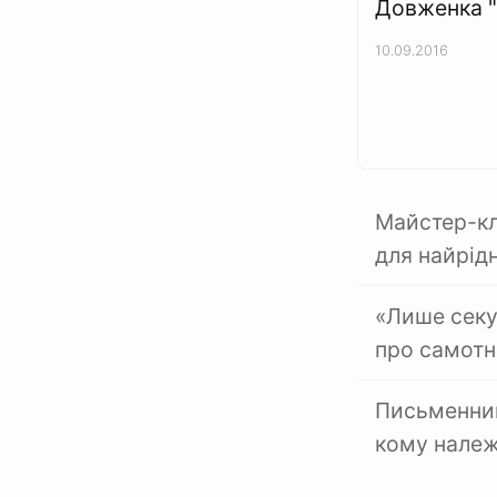
Довженка 
10.09.2016
Майстер-кла
для найрід
«Лише секу
про самотн
Письменниц
кому належа