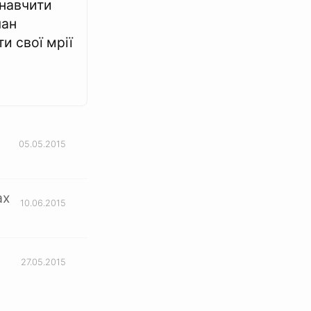
навчити
чан
и свої мрії
05.05.2015
ах
10.06.2015
27.05.2015