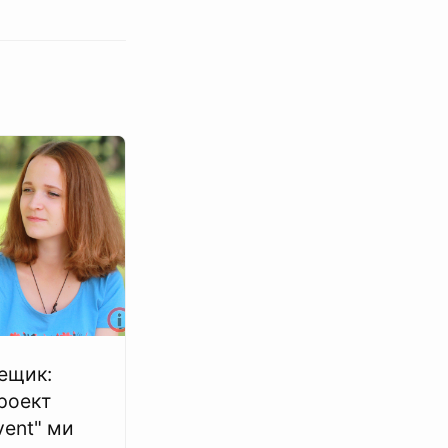
ещик:
роект
vent" ми