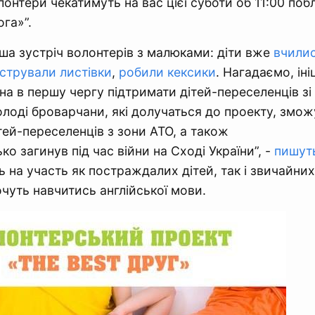
лонтери чекатимуть на вас цієї суботи об 11:00 поб
га»”.
ша зустріч волонтерів з малюками: діти вже
вчилис
стрували листівки
,
робили кексики
. Нагадаємо, іні
на в першу чергу підтримати дітей-переселенців зі
лоді броварчани, які долучаться до проекту, змож
тей-переселенців з зони АТО, а також
ько загинув під час війни на Сході України”, -
пишут
ь на участь як постраждалих дітей, так і звичайни
очуть навчитись англійської мови.