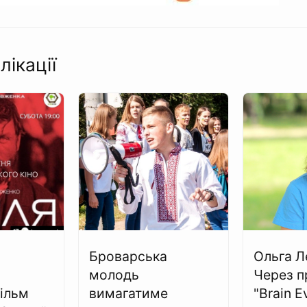
лікації
Броварська
Ольга Л
молодь
Через п
ільм
вимагатиме
"Brain E