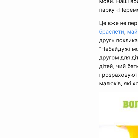
мови. Наші во
парку «Перемо
Це вже не пер
браслети
,
май
друг» поклика
“Небайдужі мо
другом для ді
дітей, чий бат
і розраховуют
малюків, які х