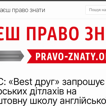
аєш право знати
: «Best друг» запрошує
ських дітлахів на
товну школу англійсько