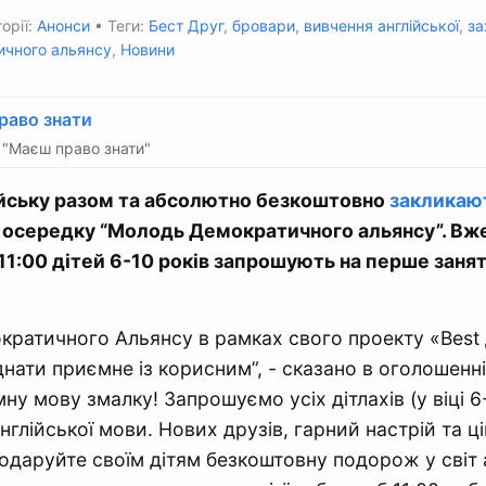
орії:
Анонси
• Теги:
Бест Друг
,
бровари
,
вивчення англійської
,
за
ичного альянсу
,
Новини
раво знати
"Маєш право знати"
ійську разом та абсолютно безкоштовно
закликаю
осередку “Молодь Демократичного альянсу”. Вже 
 11:00 дітей 6-10 років запрошують на перше занят
ратичного Альянсу в рамках свого проекту «Best
нати приємне із корисним”, - сказано в оголошенні
ну мову змалку! Запрошуємо усіх дітлахів (у віці 6-
нглійської мови. Нових друзів, гарний настрій та ці
одаруйте своїм дітям безкоштовну подорож у світ 