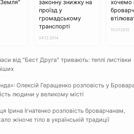
"Земля"
законну знижку на
хочемо 
проїзд у
бровар
громадському
втілюват
транспорті
10.07.2015
04.12.2014
си від "Бест Друга" тривають: теплі листівки
ніших
нда»: Олексій Геращенко розповість у Бровар
ість людини у великому місті
я Ірина Ігнатенко розповість броварчанам,
ло жіноче тіло в українській традиції