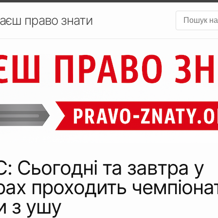
аєш право знати
 Сьогодні та завтра у
ах проходить чемпіона
и з ушу