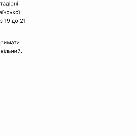
тадіоні
їнської
з 19 до 21
тримати
 вільний.