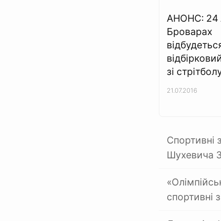
АНОНС: 24 
Броварах
відбудетьс
відбірковий
зі стрітбол
21.07.2016
Спортивні 
Шухевича 3
«Олімпійсь
спортивні