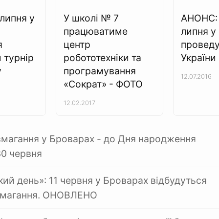
липня у
У школі № 7
АНОНС: 
працюватиме
липня у
я
центр
проведу
 турнір
робототехніки та
України
у
програмування
12.07.2016
«Сократ» - ФОТО
12.02.2017
змагання у Броварах - до Дня народження
0 червня
кий день»: 11 червня у Броварах відбудуться
 змагання. ОНОВЛЕНО