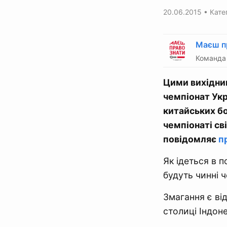
20.06.2015
• Катег
Маєш п
Команда 
Цими вихідним
чемпіонат Укр
китайських бо
чемпіонаті св
повідомляє
п
Як ідеться в п
будуть чинні ч
Змагання є від
столиці Індоне