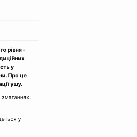
о рівня -
адиційних
сть у
ни. Про це
ції ушу.
у змаганнях,
деться у