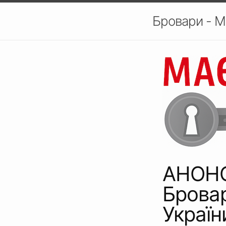
Бровари - М
АНОНС:
Бровар
Україн