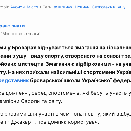
орії:
Анонси
,
Місто
• Теги:
змагання
,
Новини
,
Свтлотехнік
,
ушу
раво знати
"Маєш право знати"
и у Броварах відбуваються змагання національног
аїни з ушу - виду спорту, створеного на основі тр
йових мистецтв. Змагання є відбірковими - на уча
іту. На них приїхали найсильніші спортсмени Украї
редставник
броварської школи Української федера
овідомленні, серед спортсменів, які беруть участь 
емпіони Європи та світу.
бірковими для участі в чемпіонаті світу, який відбу
зії - Джакарті, повідомляє користувач.