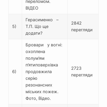
переломом.
ВІДЕО
Герасименко –
2842
5)
Т.П. Що ще
перегляди
додати?
Бровари у вогні:
охоплена
полум’ям
п’ятиповерхівка
2723
6)
продовжила
перегляди
серію
резонансних
міських пожеж.
Фото, Відео.