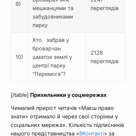
9)
мешканцями та
переглядів
забудовниками
парку
Хто забрав у
броварчан
2128
10)
шматок землі у
переглядів
центрі парку
“Перемога”?
[/table]
Прихильники у соцмережах
Чималий приріст читачів «Маєш право
знати» отримало й через свої сторінки у
соціальних мережах. Кількість підписників
нашого представництва «
ВКонтакті
» за