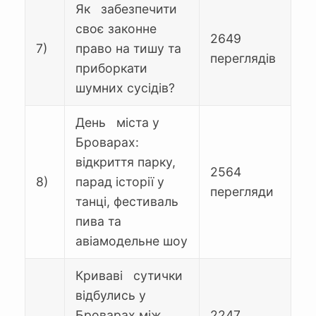
Як забезпечити
своє законне
2649
7)
право на тишу та
переглядів
приборкати
шумних сусідів?
День міста у
Броварах:
відкриття парку,
2564
8)
парад історії у
перегляди
танці, фестиваль
пива та
авіамодельне шоу
Криваві сутички
відбулись у
Броварах між
2247