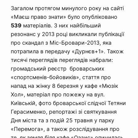
Загалом протягом минулого року на сайті
«Маєш право знати» було опубліковано
539
матеріалів. З них найбільший
резонанс у 2013 році викликали публікації
про скандал з Міс-Бровари-2013, яка
потрапила в передачу «Дурнєв+1». Також
тисячі переглядів переглядів набрали:
громадський реєстр броварських
«спортсменів-бойовиків», стаття про
напад на жінку 8 березня у кафе «Мюзік
Хол», матеріал про пожежу на вул.
Київській, фото броварської слідчої Тетяни
Герасименко, репортажі зі святкування
Дня міста та з подій 25 травня у парку
«Перемога», а також розслідування про
те, як земля біля кафе «Оазис» опинилась