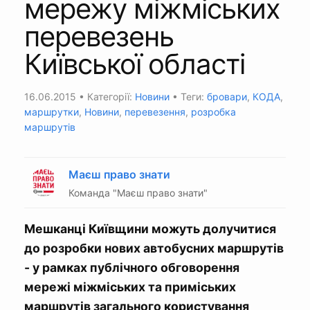
мережу міжміських
перевезень
Київської області
16.06.2015
• Категорії:
Новини
• Теги:
бровари
,
КОДА
,
маршрутки
,
Новини
,
перевезення
,
розробка
маршрутів
Маєш право знати
Команда "Маєш право знати"
Мешканці Київщини можуть долучитися
до розробки нових автобусних маршрутів
- у рамках публічного обговорення
мережі міжміських та приміських
маршрутів загального користування