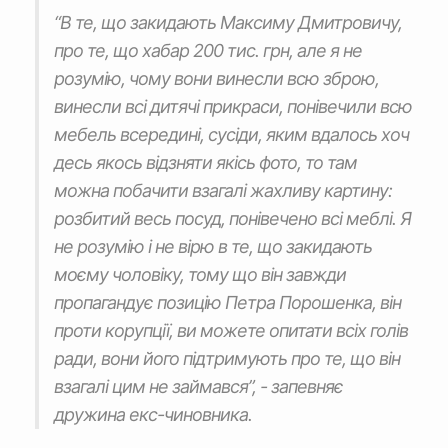
“В те, що закидають Максиму Дмитровичу,
про те, що хабар 200 тис. грн, але я не
розумію, чому вони винесли всю зброю,
винесли всі дитячі прикраси, понівечили всю
мебель всередині, сусіди, яким вдалось хоч
десь якось відзняти якісь фото, то там
можна побачити взагалі жахливу картину:
розбитий весь посуд, понівечено всі меблі. Я
не розумію і не вірю в те, що закидають
моєму чоловіку, тому що він завжди
пропагандує позицію Петра Порошенка, він
проти корупції, ви можете опитати всіх голів
ради, вони його підтримують про те, що він
взагалі цим не займався”, - запевняє
дружина екс-чиновника.