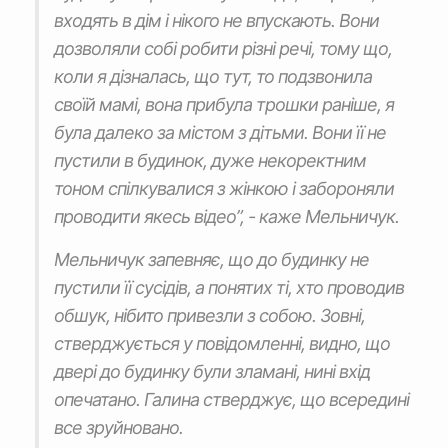
входять в дім і нікого не впускають. Вони
дозволяли собі робити різні речі, тому що,
коли я дізналась, що тут, то подзвонила
своїй мамі, вона прибула трошки раніше, я
була далеко за містом з дітьми. Вони її не
пустили в будинок, дуже некоректним
тоном спілкувалися з жінкою і забороняли
проводити якесь відео”, - каже Мельничук.
Мельничук запевняє, що до будинку не
пустили її сусідів, а понятих ті, хто проводив
обшук, нібито привезли з собою. Зовні,
стверджується у повідомленні, видно, що
двері до будинку були зламані, нині вхід
опечатано. Галина стверджує, що всередині
все зруйновано.