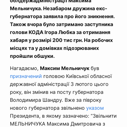
облдержадміністрації Максима
Мельничука. Незабаром дружина екс-
губернатора заявила про його зникнення.
Також вчора було затримано заступника
голови КОДА Ігора Любка за отримання
хабаря у розмірі 200 тис грн. На робочих
місцях та у домівках підозрюваних
пройшли обшуки.
Нагадаємо,
Максим Мельничук
був
призначений
головою Київської обласної
державної адміністрації 3 лютого цього
року, він змінив на посту губернатора
Володимира Шандру. Вже за півроку
нового губернатора звільнено
указом
Президента, в якому зазначено: “Звільнити
МЕЛЬНИЧУКА Максима Дмитровича з