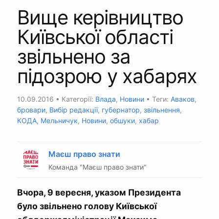
Вище керівництво
Київської області
звільнено за
підозрою у хабарях
10.09.2016
• Категорії:
Влада
,
Новини
• Теги:
Аваков
,
бровари
,
Вибір редакції
,
губернатор
,
звільнення
,
КОДА
,
Мельничук
,
Новини
,
обшуки
,
хабар
Маєш право знати
Команда "Маєш право знати"
Вчора, 9 вересня, указом Президента
було звільнено голову Київської