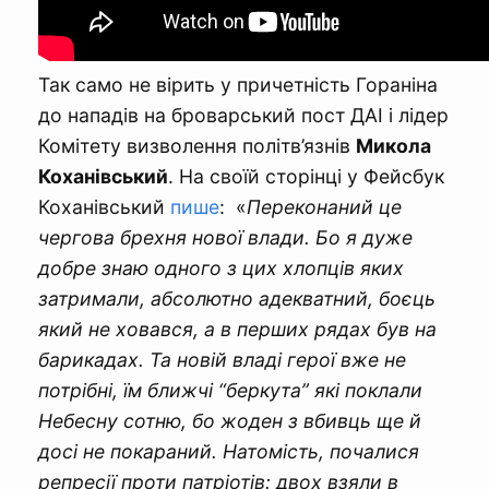
Так само не вірить у причетність Гораніна
до нападів на броварський пост ДАІ і лідер
Комітету визволення політв’язнів
Микола
Коханівський
. На своїй сторінці у Фейсбук
Коханівський
пише
: «
Переконаний це
чергова брехня нової влади. Бо я дуже
добре знаю одного з цих хлопців яких
затримали, абсолютно адекватний, боєць
який не ховався, а в перших рядах був на
барикадах. Та новій владі герої вже не
потрібні, їм ближчі “беркута” які поклали
Небесну сотню, бо жоден з вбивць ще й
досі не покараний. Натомість, почалися
репресії проти патріотів: двох взяли в