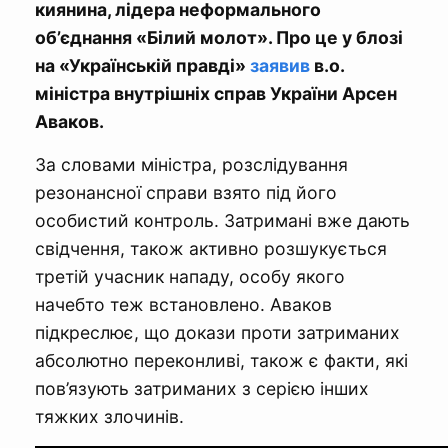
киянина, лідера неформального
об’єднання «Білий молот». Про це у блозі
на «Українській правді»
заявив
в.о.
міністра внутрішніх справ України Арсен
Аваков.
За словами міністра, розслідування
резонансної справи взято під його
особистий контроль. Затримані вже дають
свідчення, також активно розшукується
третій учасник нападу, особу якого
начебто теж встановлено. Аваков
підкреслює, що докази проти затриманих
абсолютно переконливі, також є факти, які
пов’язують затриманих з серією інших
тяжких злочинів.