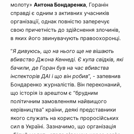
молоту»
Антона Бондаренка
, Горанін
справді є одним з активних учасників
організації, однак повністю заперечує
свою причетність до здійснення злочинів,
в яких його звинувачують правоохоронці.
“
Я дивуюсь, що на нього ще не вішають
вбивство Джона Кеннеді. Є купа свідків, які
бачили, де Горан був на час вбивства
інспекторів ДАІ і що він робив
”, - запевнив
Бондаренко журналістів. Він переконаний,
що історія із арештом є “брудним
політичним замовленням найвищого
керівництва” країни, деякі представники
якого служать на користь проросійських
сил в Україні. Зазначимо, що організація