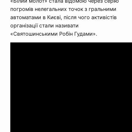
«Білий молот» стала відомою через серію
погромів нелегальних точок з гральними
автоматами в Києві, після чого активістів
організації стали називати
«Святошинськими Робін Гудами».