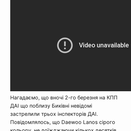
Нагадаємо, що вночі 2-го березня на КПП
ДАІ що поблизу Биківні невідомі
застрелили трьох інспекторів ДАІ.
Повідомлялось, що Daewoo Lanos сірого
кольору, не доїжджаючи кількох десятків