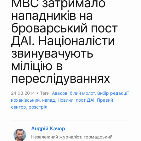
МВС затримало
нападників на
броварський пост
ДАІ. Націоналісти
звинувачують
міліцію в
переслідуваннях
24.03.2014
• Теги:
Аваков
,
білий молот
,
Вибір редакції
,
коханівський
,
напад
,
Новини
,
пост ДАІ
,
Правий
сектор
,
розстріл
Андрій Качор
Незалежний журналіст, громадський