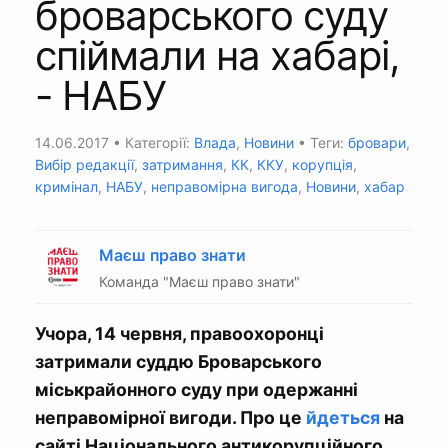
броварського суду
спіймали на хабарі,
- НАБУ
14.06.2017
• Категорії:
Влада
,
Новини
• Теги:
бровари
,
Вибір редакції
,
затримання
,
КК
,
ККУ
,
корупція
,
кримінал
,
НАБУ
,
неправомірна вигода
,
Новини
,
хабар
Маєш право знати
Команда "Маєш право знати"
Учора, 14 червня, правоохоронці
затримали суддю Броварського
міськрайонного суду при одержанні
неправомірної вигоди. Про це
йдеться
на
сайті Національного антикорупційного