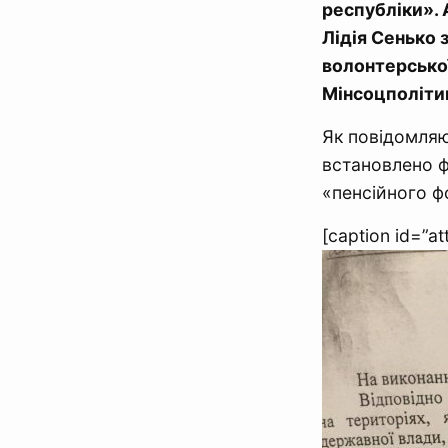
республіки». 
Лідія Сенько 
волонтерської
Мінсоцполітик
Як повідомляют
встановлено ф
«пенсійного ф
[caption id=”a