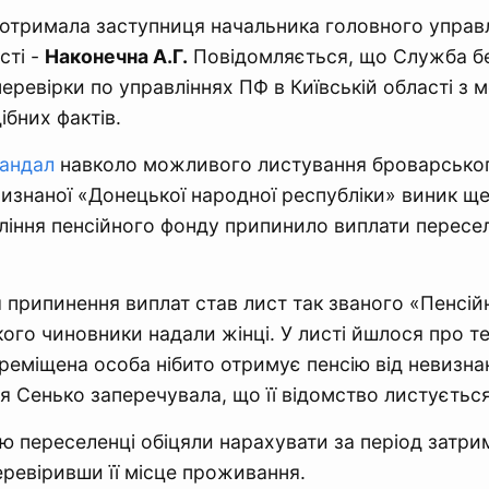
отримала заступниця начальника головного управ
сті -
Наконечна А.Г.
Повідомляється, що Служба бе
перевірки по управліннях ПФ в Київській області з 
ібних фактів.
андал
навколо можливого листування броварськог
визнаної «Донецької народної республіки» виник ще 
ління пенсійного фонду припинило виплати пересе
 припинення виплат став лист так званого «Пенсій
кого чиновники надали жінці. У листі йшлося про т
реміщена особа нібито отримує пенсію від невизнан
ія Сенько заперечувала, що її відомство листується
ію переселенці обіцяли нарахувати за період затри
ревіривши її місце проживання.