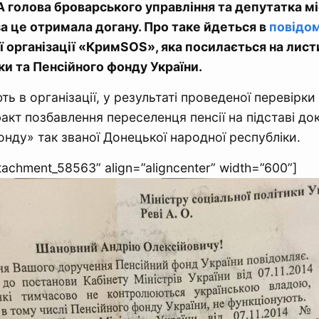
А голова броварського управління та депутатка мі
за це отримала догану. Про таке йдеться в
повідо
 організації «КримSOS», яка посилається на лист
и та Пенсійного фонду України.
ь в організації, у результаті проведеної перевірки
акт позбавлення переселенця пенсії на підставі до
онду» так званої Донецької народної республіки.
ttachment_58563” align=”aligncenter” width=”600”]