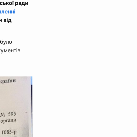
ської ради
мленні
и від
 було
кументів