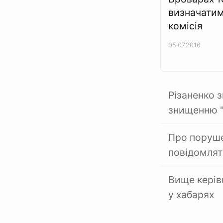
визначатим
комісія
05.07.2016
Різаненко 
знищенню "
Про поруше
повідомлят
Вище керів
у хабарях