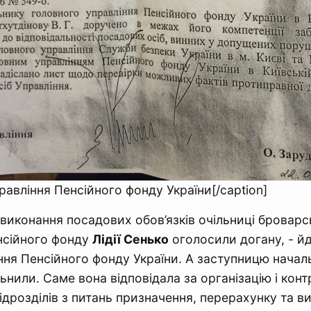
равління Пенсійного фонду України[/caption]
виконання посадових обов’язків очільниці броварс
нсійного фонду
Лідії Сенько
оголосили догану, - йд
ння Пенсійного фонду України. А заступницю начал
ьнили. Саме вона відповідала за організацію і кон
ідрозділів з питань призначення, перерахунку та ви