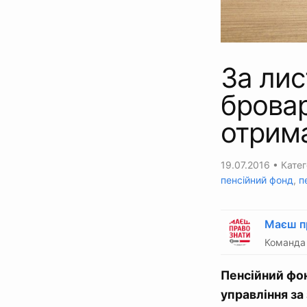
За лис
бровар
отрима
19.07.2016
• Катег
пенсійний фонд
,
п
Маєш п
Команда 
Пенсійний фон
управління за