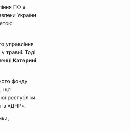
ління ПФ в
зпеки України
метою
о управління
у травні. Тоді
ленці
Катерині
ного фонду
е, що
ої республіки.
 із «ДНР».
мки,