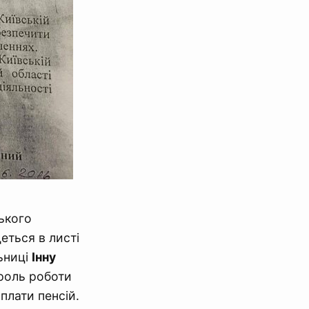
ького
еться в листі
ьниці
Інну
троль роботи
плати пенсій.