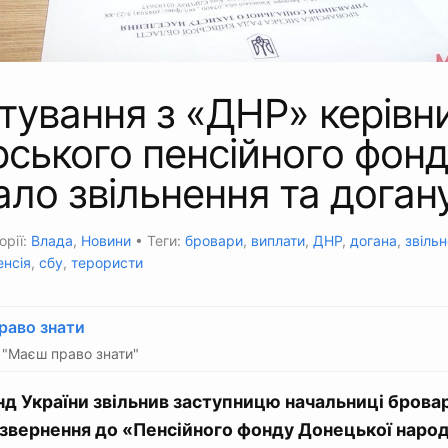
тування з «ДНР» керівн
ського пенсійного фон
ло звільнення та доган
орії:
Влада
,
Новини
• Теги:
бровари
,
виплати
,
ДНР
,
догана
,
звіль
енсія
,
сбу
,
терористи
раво знати
"Маєш право знати"
д України звільнив заступницю начальниці брова
 звернення до «Пенсійного фонду Донецької народ