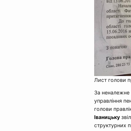
Лист голови п
За неналежне 
управління пе
голови правлі
Іваницьку
звіл
структурних п