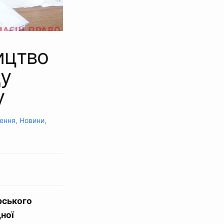
ицтво
ду
у
нення
,
Новини
,
рського
ної