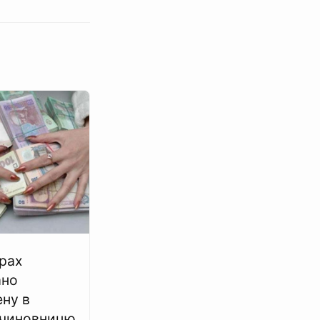
рах
ано
ну в
 чиновницю