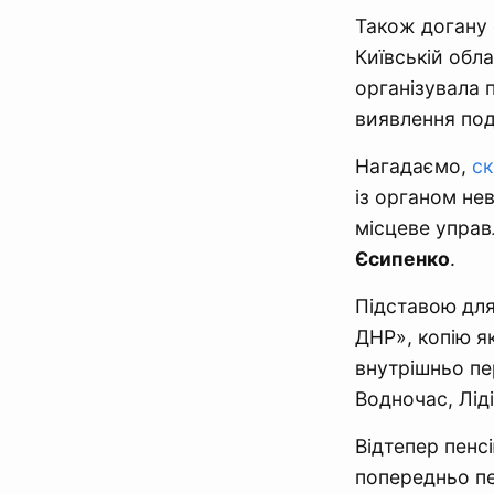
Також догану 
Київській обла
організувала 
виявлення под
Нагадаємо,
ск
із органом не
місцеве управ
Єсипенко
.
Підставою для
ДНР», копію я
внутрішньо пе
Водночас, Лід
Відтепер пенс
попередньо пе