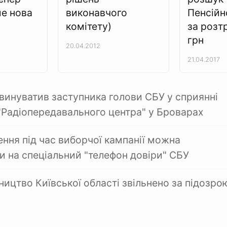
е нова
виконавчого
Пенсійн
комітету)
за розт
грн
20.04.2012
21.04.2017
звинуватив заступника голови СБУ у сприянні
Радіопередавального центра" у Броварах
ння під час виборчої кампанії можна
и на спеціальний "телефон довіри" СБУ
ництво Київської області звільнено за підозро