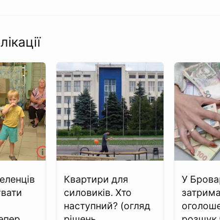
лікації
селенців
Квартири для
У Брова
увати
силовиків. Хто
затрим
наступний? (огляд
оголоше
епер
рішень
розшук