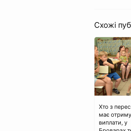
Схожі пуб
Хто з пере
має отрим
виплати, у
Броварах т