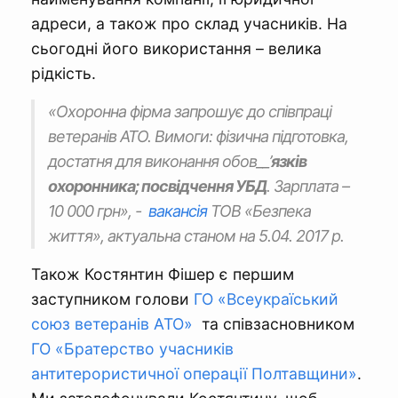
адреси, а також про склад учасників. На
сьогодні його використання – велика
рідкість.
«Охоронна фірма запрошує до співпраці
ветеранів АТО. Вимоги:
фізична підготовка,
достатня для виконання обов__’
язків
охоронника; посвідчення УБД
. Зарплата –
10 000 грн»,
-
вакансія
ТОВ «Безпека
життя», актуальна станом на 5.04. 2017 р.
Також Костянтин Фішер є першим
заступником голови
ГО «Всеукраїський
союз ветеранів АТО»
та співзасновником
ГО «Братерство учасників
антитерористичної операції Полтавщини»
.