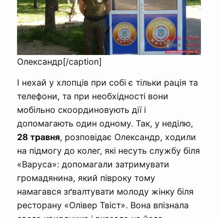
Олександр[/caption]
І нехай у хлопців при собі є тільки рація та
телефони, та при необхідності вони
мобільно скоординовують дії і
допомагають один одному. Так, у неділю,
28 травня
, розповідає Олександр, ходили
на підмогу до колег, які несуть службу біля
«Варуса»: допомагали затримувати
громадянина, який півроку тому
намагався зґвалтувати молоду жінку біля
ресторану «Олівер Твіст». Вона впізнала