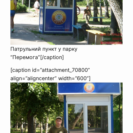
Патрульний пункт у парку
“Перемога”[/caption]
[caption id=”attachment_70800”
align=”aligncenter” width=”600”]