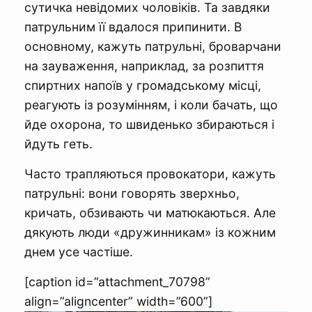
сутичка невідомих чоловіків. Та завдяки
патрульним її вдалося припинити. В
основному, кажуть патрульні, броварчани
на зауваження, наприклад, за розпиття
спиртних напоїв у громадському місці,
реагують із розумінням, і коли бачать, що
йде охорона, то швиденько збираються і
йдуть геть.
Часто трапляються провокатори, кажуть
патрульні: вони говорять зверхньо,
кричать, обзивають чи матюкаються. Але
дякують люди «дружинникам» із кожним
днем усе частіше.
[caption id=”attachment_70798”
align=”aligncenter” width=”600”]