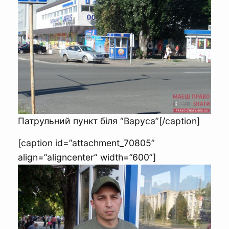
Патрульний пункт біля “Варуса”[/caption]
[caption id=”attachment_70805”
align=”aligncenter” width=”600”]