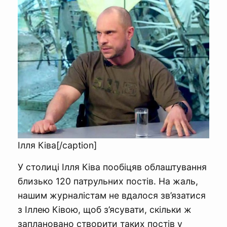
Ілля Ківа[/caption]
У столиці Ілля Ківа пообіцяв облаштування
близько 120 патрульних постів. На жаль,
нашим журналістам не вдалося зв’язатися
з Іллею Ківою, щоб з’ясувати, скільки ж
заплановано створити таких постів у