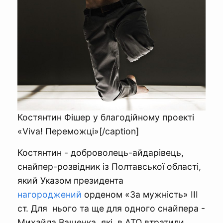
Костянтин Фішер у благодійному проекті
«Viva! Переможці»[/caption]
Костянтин - доброволець-айдарівець,
снайпер-розвідник із Полтавської області,
який Указом президента
нагороджений
орденом «За мужність» ІІІ
ст. Для нього та ще для одного снайпера -
Михайла Ващенка, які в АТО втратили