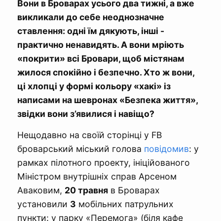
Вони в Броварах усього два тижні, а вже
викликали до себе неоднозначне
ставлення: одні їм дякують, інші -
практично ненавидять. А вони мріють
«покрити» всі Бровари, щоб містянам
жилося спокійно і безпечно. Хто ж вони,
ці хлопці у формі кольору «хакі» із
написами на шевронах «Безпека життя»,
звідки вони з’явилися і навіщо?
Нещодавно на своїй сторінці у FB
броварський міський голова
повідомив
: у
рамках пілотного проекту, ініційованого
Міністром внутрішніх справ Арсеном
Аваковим,
20 травня
в Броварах
установили
3
мобільних патрульних
пункти: у парку «Перемога» (біля кафе