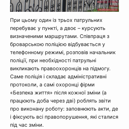
При цьому один із трьох патрульних
перебуває у пункті, а двоє – курсують
визначеними маршрутами. Співпраця з
броварською поліцією відбувається у
телефонному режимі, розповів начальник
поліції, при необхідності патрульні
викликають правоохоронців на підмогу.
Саме поліція і складає адміністративні
протоколи, а самі охоронці фірми
«Безпека життя» після кожної зміни (а
працюють доба через дві) роблять звіти
про виконану роботу: заповнюють акти, де
і фіксують всі правопорушення, які сталися
під час зміни.