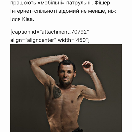
працюють «мобільні» патрульніі. Фішер
Інтернет-спільноті відомий не менше, ніж
Ілля Ківа.
[caption id=”attachment_70792”
align=”aligncenter” width=”450”]