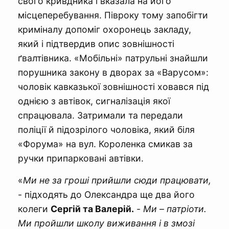
свого кривдника і вказала на його
місцеперебування. Півроку тому запобігти
криміналу допоміг охоронець закладу,
який і підтвердив опис зовнішності
ґвалтівника. «Мобільні» патрульні знайшли
порушника закону в дворах за «Варусом»:
чоловік кавказької зовнішності ховався під
однією з автівок, сигналізація якої
спрацювала. Затримали та передали
поліції й підозрілого чоловіка, який біля
«Форума» на вул. Короленка смикав за
ручки припарковані автівки.
«
Ми не за гроші прийшли сюди працювати,
- підходять до Олександра ще два його
колеги
Сергій та Валерій.
-
Ми – патріоти.
Ми пройшли школу виживання і в змозі