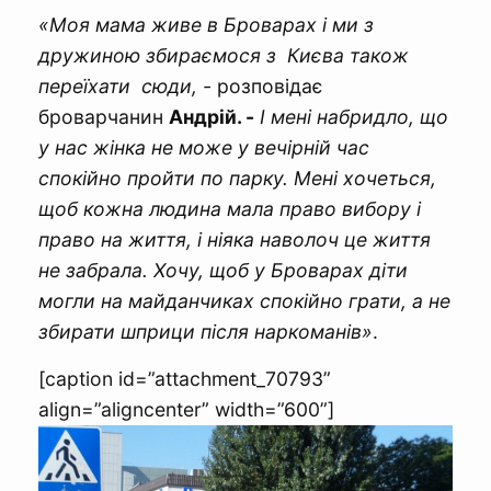
«Моя мама живе в Броварах і ми з
дружиною збираємося з Києва також
переїхати сюди, -
розповідає
броварчанин
Андрій. -
І мені набридло, що
у нас жінка не може у вечірній час
спокійно пройти по парку. Мені хочеться,
щоб кожна людина мала право вибору і
право на життя, і ніяка наволоч це життя
не забрала. Хочу, щоб у Броварах діти
могли на майданчиках спокійно грати, а не
збирати шприци після наркоманів»
.
[caption id=”attachment_70793”
align=”aligncenter” width=”600”]