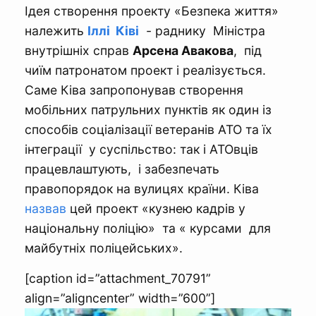
Ідея створення проекту «Безпека життя»
належить
Іллі Ківі
- раднику Міністра
внутрішніх справ
Арсена Авакова
, під
чиїм патронатом проект і реалізується.
Саме Ківа запропонував створення
мобільних патрульних пунктів як один із
способів соціалізації ветеранів АТО та їх
інтеграції у суспільство: так і АТОвців
працевлаштують, і забезпечать
правопорядок на вулицях країни. Ківа
назвав
цей проект «кузнею кадрів у
національну поліцію» та « курсами для
майбутніх поліцейських».
[caption id=”attachment_70791”
align=”aligncenter” width=”600”]