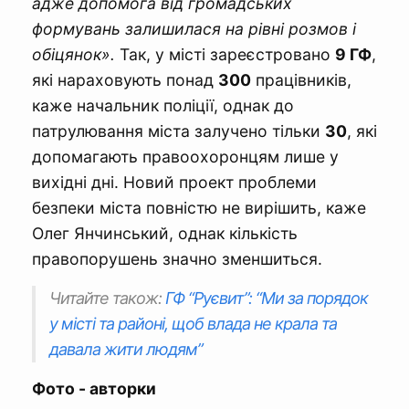
адже допомога від громадських
формувань залишилася на рівні розмов і
обіцянок».
Так, у місті зареєстровано
9 ГФ
,
які нараховують понад
300
працівників,
каже начальник поліції, однак до
патрулювання міста залучено тільки
30
, які
допомагають правоохоронцям лише у
вихідні дні. Новий проект проблеми
безпеки міста повністю не вирішить, каже
Олег Янчинський, однак кількість
правопорушень значно зменшиться.
Читайте також:
ГФ “Руєвит”: “Ми за порядок
у місті та районі, щоб влада не крала та
давала жити людям”
Фото - авторки