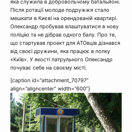
яка служила в добровольчому батальйоні.
Після ротації молоде подружжя стало
мешкати в Києві на орендованій квартирі.
Олександр пробував влаштуватися в нову
поліцію та не дібрав одного балу. Про те,
що стартував проект для АТОвців дізнався
від своєї дружини, яка працює в полку
«Київ». У якості патрульного Олександр
почуває себе на своєму місті.
[caption id=”attachment_70797”
align=”aligncenter” width=”600”]