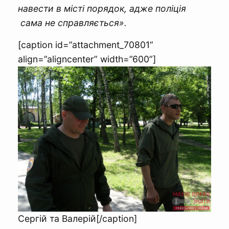
навести в місті порядок, адже поліція
сама не справляється».
[caption id=”attachment_70801”
align=”aligncenter” width=”600”]
Сергій та Валерій[/caption]