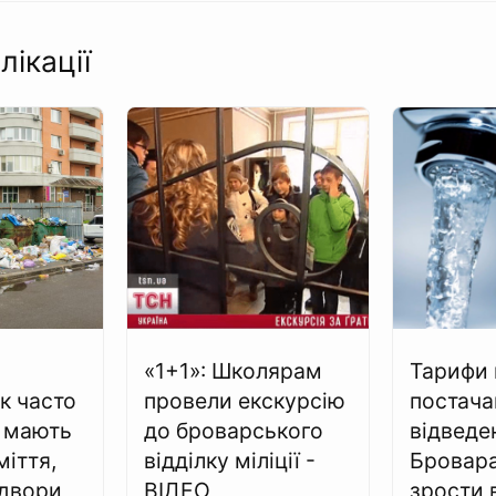
лікації
«1+1»: Школярам
Тарифи 
к часто
провели екскурсію
постача
 мають
до броварського
відведе
міття,
відділку міліції -
Бровар
 двори
ВІДЕО
зрости 