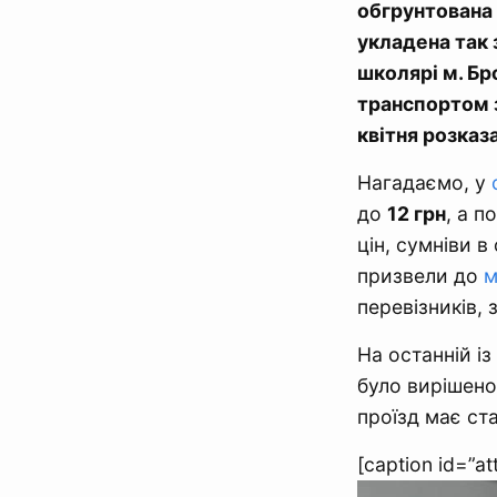
обгрунтована 
укладена так з
школярі м. Б
транспортом з
квітня розказ
Нагадаємо, у
до
12 грн
, а п
цін, сумніви в
призвели до
м
перевізників,
На останній із
було вирішено
проїзд має ста
[caption id=”a