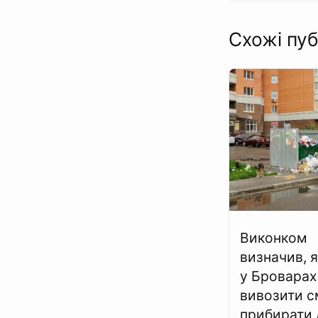
Схожі пуб
Виконком
визначив, я
у Броварах
вивозити с
прибирати