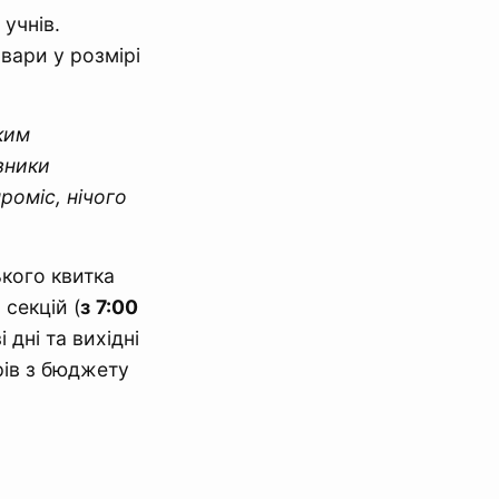
 учнів.
вари у розмірі
ким
зники
роміс, нічого
кого квитка
 секцій (
з
7:00
 дні та вихідні
рів з бюджету