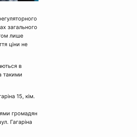
регуляторного
ах загального
том лише
ття ціни не
аються в
а такими
ріна 15, кім.
ннями громадян
ул. Гагаріна