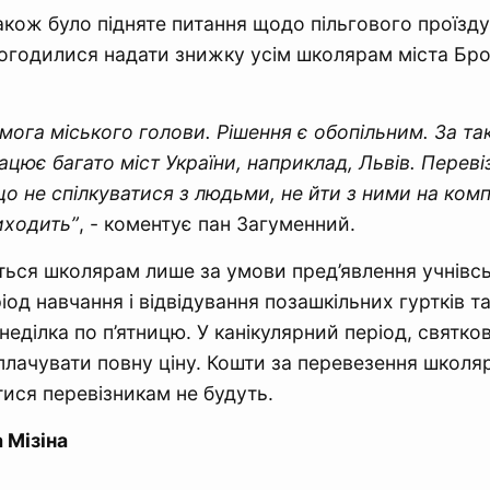
акож було підняте питання щодо пільгового проїзду
огодилися надати знижку усім школярам міста Бро
имога міського голови. Рішення є обопільним. За та
цює багато міст України, наприклад, Львів. Переві
що не спілкуватися з людьми, не йти з ними на комп
иходить”
, - коментує пан Загуменний.
ься школярам лише за умови пред’явлення учнівсь
ріод навчання і відвідування позашкільних гуртків та
онеділка по п’ятницю. У канікулярний період, святкові
оплачувати повну ціну. Кошти за перевезення школя
ися перевізникам не будуть.
 Мізіна