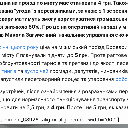
ціна на проїзд по місту має становити 4 грн. Тако
вана “угода” з перевізниками, за якою з 1 вересня
ровари матимуть змогу користуватися громадськ
і знижкою 50%. Про це на оперативній нараді у мі
ав Микола Загуменний, начальник управління екон
січні цього року
ціна на міжміський проїзд Бровари
о місту її планували підняти до
5 грн
. Проте раптове
 обгрунтованості тарифів та претензії до якості пер
ітингів
та
зустрічей
громади, депутатів, чиновників
 запустили переговорний процес та утворення
робо
 зустрічей, після ознайомлення з розрахунками пер
, що для нормального функціонування транспорту у 
новити не 3,5 грн, а
4 грн.
Проте і не 5 грн, як каза
ttachment_68926” align=”aligncenter” width=”600”]