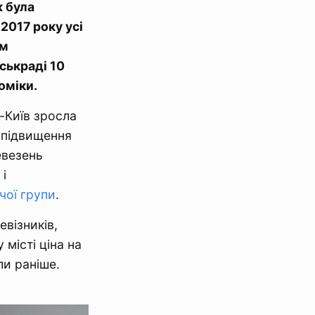
ж була
 2017 року усі
им
ськраді 10
оміки.
-Київ зросла
 підвищення
евезень
 і
чої групи
.
евізників,
місті ціна на
ли раніше.