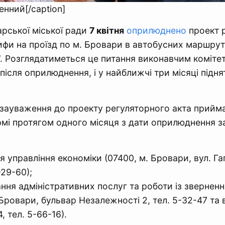
нний[/caption]
арської міської ради
7 квітня
оприлюднено
проект 
ифи на проїзд по м. Бровари в автобусних маршрут
. Розглядатиметься це питання виконавчим коміте
після оприлюднення, і у найближчі три місяці підня
 зауваження до проекту регуляторного акта прийм
мі протягом одного місяця з дати оприлюднення з
 управління економіки (07400, м. Бровари, вул. Гага
-29-60);
ння адміністративних послуг та роботи із зверне
 Бровари, бульвар Незалежності 2, тел. 5-32-47 та в
4, тел. 5-66-16).