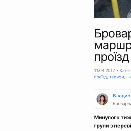
Бровар
маршру
проїзд
11.04.2017
• Катег
проїзд
,
тарифи
,
шк
Владис
Броварч
Минулого тижн
групи з перев