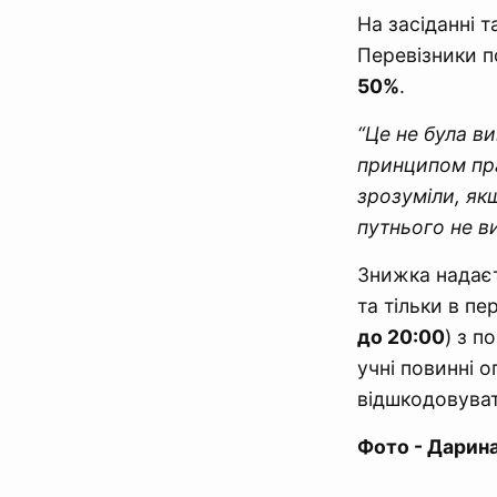
На засіданні т
Перевізники п
50%
.
“Це не була в
принципом пра
зрозуміли, як
путнього не в
Знижка надаєт
та тільки в пе
до 20:00
) з п
учні повинні 
відшкодовуват
Фото - Дарина