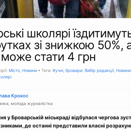
ські школярі їздитимуть
тках зі знижкою 50%, 
 може стати 4 грн
орії:
Місто
,
Новини
• Теги:
#учні
,
бровари
,
Вибір редакції
,
Новини
олярі
лава Крокос
анка, молода журналістка
я у Броварській міськраді відбулася чергова зуст
ізниками, де останні представили власні розрахун