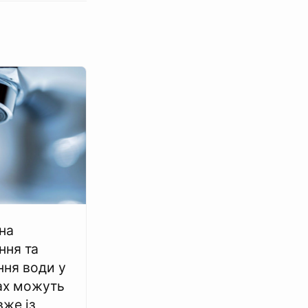
на
ння та
ння води у
ах можуть
вже із