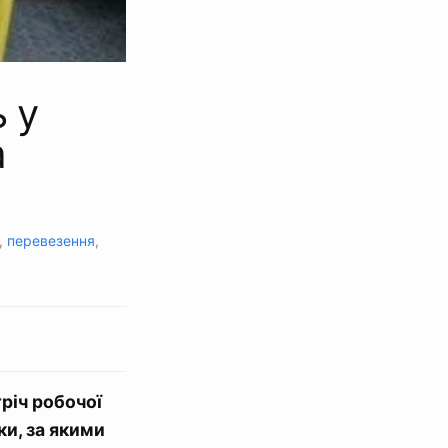
 у
а
,
перевезення
,
річ робочої
ки, за якими