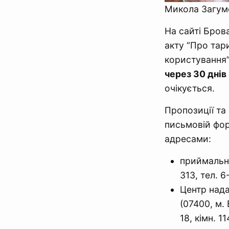
Микола Загуме
На сайті Бров
акту “Про тар
користування”
через 30 днів
очікується.
Пропозиції та
письмовій фор
адресами:
приймальня
313, тел. 6
Центр нада
(07400, м.
18, кімн. 11