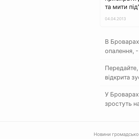
та мити під
04.04.2013
В Броварах 
опалення, -
Передайте, 
відкрита зу
У Броварах 
зростуть н
Новини громадсько