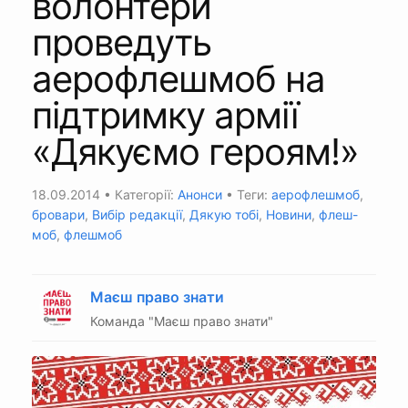
волонтери
проведуть
аерофлешмоб на
підтримку армії
«Дякуємо героям!»
18.09.2014
• Категорії:
Анонси
• Теги:
аерофлешмоб
,
бровари
,
Вибір редакції
,
Дякую тобі
,
Новини
,
флеш-
моб
,
флешмоб
Маєш право знати
Команда "Маєш право знати"