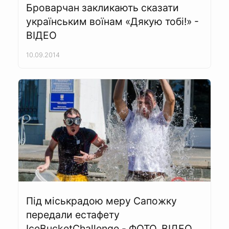
Броварчан закликають сказати
українським воїнам «Дякую тобі!» -
ВІДЕО
10.09.2014
Під міськрадою меру Сапожку
передали естафету
IceBucketChallenge - ФОТО, ВІДЕО