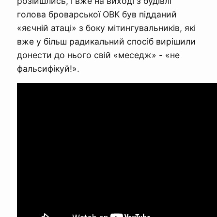
розійшлись, і вже на виході з будівлі
голова броварської ОВК був підданий
«яєчній атаці» з боку мітингувальників, які
вже у більш радикальний спосіб вирішили
донести до нього свій «меседж» - «не
фальсифікуй!».