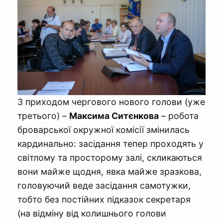
З приходом чергового нового голови (уже
третього) –
Максима Ситєнкова
– робота
броварської окружної комісії змінилась
кардинально: засідання тепер проходять у
світлому та просторому залі, скликаються
вони майже щодня, явка майже зразкова,
головуючий веде засідання самотужки,
тобто без постійних підказок секретаря
(на відміну від колишнього голови