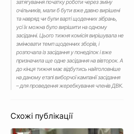
затягування початку роботи через зміну
очільників, мали б бути вже давно вирішені
та навряд чи були варті щоденних зібрань,
усі їх можна було вирішити на одному
засіданні. Цього тижня комісія вирішувала не
змінювати темп щоденних зборів, і
розпочала із засідання у понеділок і вже
призначила ще одне засідання на вівторок. А
до кінця тижня має відбутись найголовніше
на даному етапі виборчої кампанії засідання
– для проведення жеребкування членів ДВК.
Схожі публікації