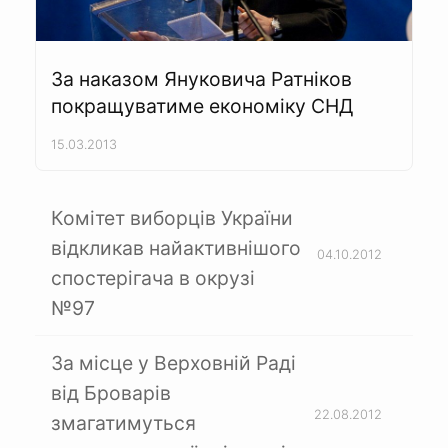
За наказом Януковича Ратніков
покращуватиме економіку СНД
15.03.2013
Комітет виборців України
відкликав найактивнішого
04.10.2012
спостерігача в окрузі
№97
За місце у Верховній Раді
від Броварів
22.08.2012
змагатимуться