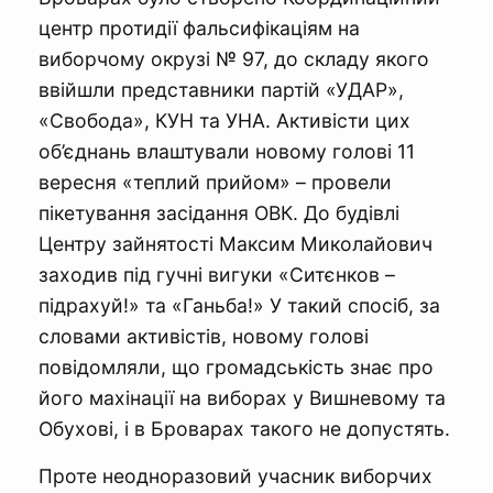
центр протидії фальсифікаціям на
виборчому окрузі № 97, до складу якого
ввійшли представники партій «УДАР»,
«Свобода», КУН та УНА. Активісти цих
об’єднань влаштували новому голові 11
вересня «теплий прийом» – провели
пікетування засідання ОВК. До будівлі
Центру зайнятості Максим Миколайович
заходив під гучні вигуки «Ситєнков –
підрахуй!» та «Ганьба!» У такий спосіб, за
словами активістів, новому голові
повідомляли, що громадськість знає про
його махінації на виборах у Вишневому та
Обухові, і в Броварах такого не допустять.
Проте неодноразовий учасник виборчих