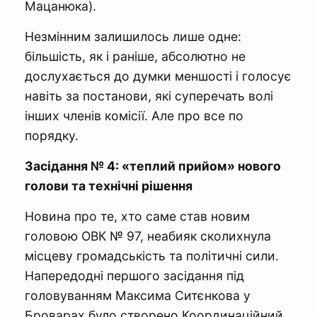
Мацанюка).
Незмінним залишилось лише одне:
більшість, як і раніше, абсолютно не
дослухається до думки меншості і голосує
навіть за постанови, які суперечать волі
інших членів комісії. Але про все по
порядку.
Засідання № 4: «теплий прийом» нового
голови та технічні рішення
Новина про те, хто саме став новим
головою ОВК № 97, неабияк сколихнула
місцеву громадськість та політичні сили.
Напередодні першого засідання під
головуванням Максима Ситєнкова у
Броварах було створено Координаційний