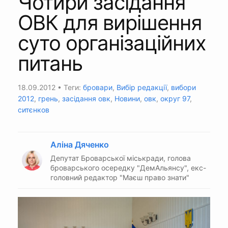
Чотири засідання
ОВК для вирішення
суто організаційних
питань
18.09.2012
• Теги:
бровари
,
Вибір редакції
,
вибори
2012
,
грень
,
засідання овк
,
Новини
,
овк
,
округ 97
,
ситєнков
Аліна Дяченко
Депутат Броварської міськради, голова
броварського осередку "ДемАльянсу", екс-
головний редактор "Маєш право знати"