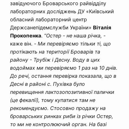
завідуючого Броварського райвідділу
лабораторних досліджень ДУ «Київський
обласний лабораторний центр
Держсанепідемслужби України»
Віталія
Прокопенка
.
“Остер - не наша річка,
-
каже він. -
Ми перевіряємо тільки ті, що
протікають на території Броварів та
району - Трубіж і Десну. Воду в цих
водоймах ми перевіряємо 1 раз на 10 днів.
До речі, остання перевірка показала, що в
Десні в районі с. Пухівка було
перевищення лактозопозитивної палички
(це фекалії), тому купатися там не
рекомендуємо. Стосовно продажу на
броварських ринках риби із річки Остер,
то ми не контролюючий орган. На базі