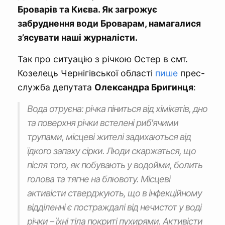
Броварів та Києва. Як загрожує
забруднення води Броварам, намагалися
з’ясувати наші журналісти.
Так про ситуацію з річкою Остер в смт.
Козелець Чернігівської області
пише
прес-
служба депутата
Олександра Бригинця
:
Вода отруєна: річка піниться від хімікатів, дно
та поверхня річки встелені риб′ячими
трупами, місцеві жителі задихаються від
їдкого запаху сірки. Люди скаржаться, що
після того, як побувають у водойми, болить
голова та тягне на блювоту. Місцеві
активісти стверджують, що в інфекційному
відділенні є постраждалі від нечистот у воді
річки – їхні тіла покриті пухирями. Активісти