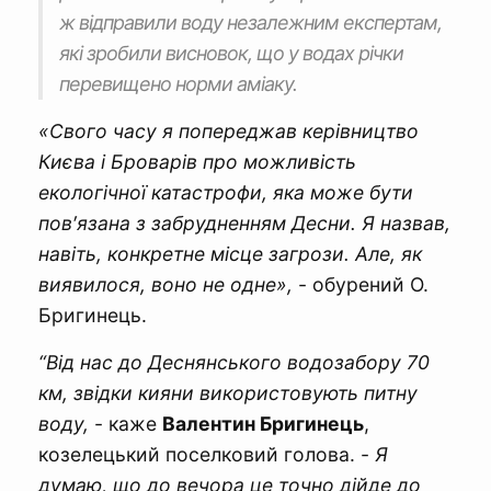
ж відправили воду незалежним експертам,
які зробили висновок, що у водах річки
перевищено норми аміаку.
«Свого часу я попереджав керівництво
Києва і Броварів про можливість
екологічної катастрофи, яка може бути
пов′язана з забрудненням Десни. Я назвав,
навіть, конкретне місце загрози. Але, як
виявилося, воно не одне»,
- обурений О.
Бригинець.
“Від нас до Деснянського водозабору 70
км, звідки кияни використовують питну
воду,
- каже
Валентин Бригинець
,
козелецький поселковий голова. -
Я
думаю, що до вечора це точно дійде до