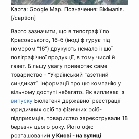
Карта: Google Map. Позначення: Вікімапія.
[/caption]
Варто зазначити, що в типографії по
Красовського, 16-б (іноді фігурує під
номером “16”) друкують немало іншої
поліграфічної продукції, в тому числі й
газет. Більшу увагу привертає саме
товариство - “Український газетний
синдикат”. Інформації про цю компанію у
вільному доступі небагато. Як випливає із
випуску
Бюлетеня державної реєстрації
юридичних осіб та фізичних осіб-
підприємців, товариство зареєстрували 18
березня цього року. Його офіс
розташований
у Києві - на вулиці