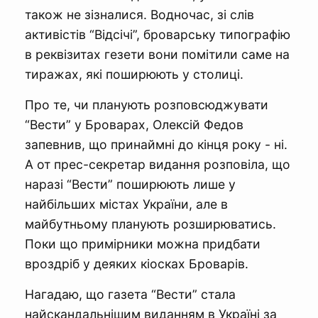
також не зізналися. Водночас, зі слів
активістів “Відсічі”, броварську типографію
в реквізитах гезети вони помітили саме на
тиражах, які поширюють у столиці.
Про те, чи планують розповсюджувати
“Вести” у Броварах, Олексій Федов
запевнив, що принаймні до кінця року - ні.
А от прес-секретар видання розповіла, що
наразі “Вести” поширюють лише у
найбільших містах України, але в
майбутньому планують розширюватись.
Поки що примірники можна придбати
вроздріб у деяких кіосках Броварів.
Нагадаю, що газета “Вести” стала
найскандальнішим виданням в Україні за