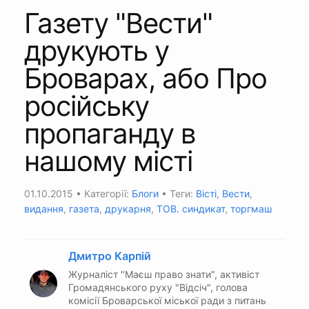
Газету "Вести"
друкують у
Броварах, або Про
російську
пропаганду в
нашому місті
01.10.2015
• Категорії:
Блоги
• Теги:
Вісті
,
Вести
,
видання
,
газета
,
друкарня
,
ТОВ. синдикат
,
торгмаш
Дмитро Карпій
Журналіст "Маєш право знати", активіст
Громадянського руху "Відсіч", голова
комісії Броварської міської ради з питань