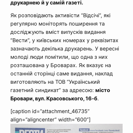
друкарнею й у самій газеті.
Як розповідають активісти “Відсічі”, які
регулярно моніторять поширення та
досліджують вміст випусків видання
“Вести”, у київських номерах у реквізитах
зазначають декілька друкарень. У вересні
молоді люди помітили, що одна з них
розташована у Броварах. Як вказує на
останній сторінці саме видання, наклад
виготовляють на ТОВ “Український
газетний синдикат” за адресою:
місто
Бровари, вул. Красовського, 16-б
.
[caption id=”attachment_46735”
align=”aligncenter” width=”600”]