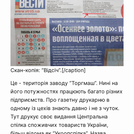
Скан-копія: “Відсіч”.[/caption]
Це - територія заводу “Торгмаш”. Нині на
його потужностях працюють багато різних
підприємств. Про газетну друкарню в
одному із цехів знають давно і не з чуток.
Тут друкує своє видання Центральна
спілка споживчих товариств України,
більш відома як “Укоопспілка”. Назва