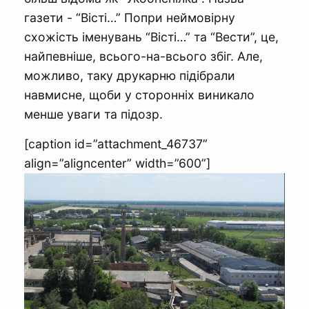
газети - “Вісті…” Попри неймовірну
схожість іменувань “Вісті…” та “Вести”, це,
найпевніше, всього-на-всього збіг. Але,
можливо, таку друкарню підібрали
навмисне, щоби у сторонніх виникало
менше уваги та підозр.
[caption id=”attachment_46737”
align=”aligncenter” width=”600”]