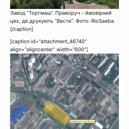
Завод “Торгмаш”. Праворуч - ймовірний
цех, де друкують “Вести”. Фото: RioSaeba.
[/caption]
[caption id=”attachment_46740”
align=”aligncenter” width=”600”]