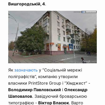
Вишгородській, 4
.
Як
зазначають
у “Соціальній мережі
поліграфістів”, компанію утворили
власники PrintStore Group і “Хімджест” -
Володимир Павловський
і
Олександр
Шаповалов
. Завідуючий броварською
типографією -
Віктор Власюк
. Варто