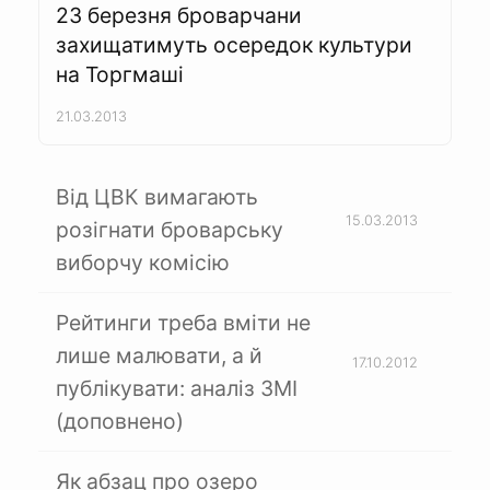
23 березня броварчани
захищатимуть осередок культури
на Торгмаші
21.03.2013
Від ЦВК вимагають
15.03.2013
розігнати броварську
виборчу комісію
Рейтинги треба вміти не
лише малювати, а й
17.10.2012
публікувати: аналіз ЗМІ
(доповнено)
Як абзац про озеро