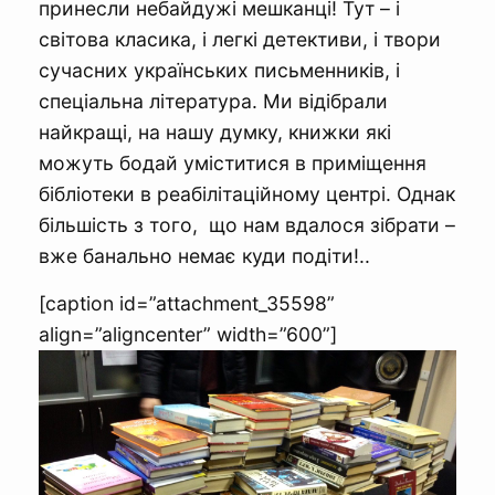
принесли небайдужі мешканці! Тут – і
світова класика, і легкі детективи, і твори
сучасних українських письменників, і
спеціальна література. Ми відібрали
найкращі, на нашу думку, книжки які
можуть бодай уміститися в приміщення
бібліотеки в реабілітаційному центрі. Однак
більшість з того, що нам вдалося зібрати –
вже банально немає куди подіти!..
[caption id=”attachment_35598”
align=”aligncenter” width=”600”]