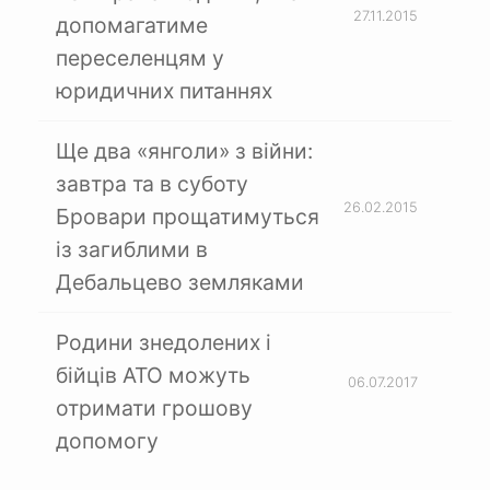
27.11.2015
допомагатиме
переселенцям у
юридичних питаннях
Ще два «янголи» з війни:
завтра та в суботу
26.02.2015
Бровари прощатимуться
із загиблими в
Дебальцево земляками
Родини знедолених і
бійців АТО можуть
06.07.2017
отримати грошову
допомогу