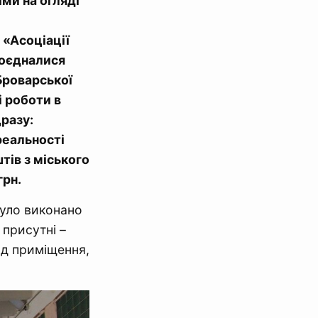
іми на огляді
 «Асоціації
доєдналися
Броварської
і роботи в
разу:
 реальності
тів з міського
грн.
було виконано
 присутні –
ляд приміщення,