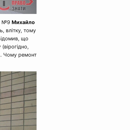
ОШ №9
Михайло
, влітку, тому
відомив, що
(вірогідно,
). Чому ремонт