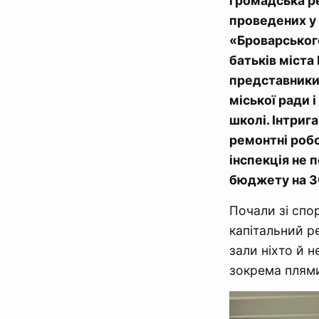
громадська ре
проведених у
«Броварськог
батьків міста
представники 
міської ради 
школі. Інтриг
ремонтні робот
інспекція не 
бюджету на ЗО
Почали зі спо
капітальний р
зали ніхто й н
зокрема плями