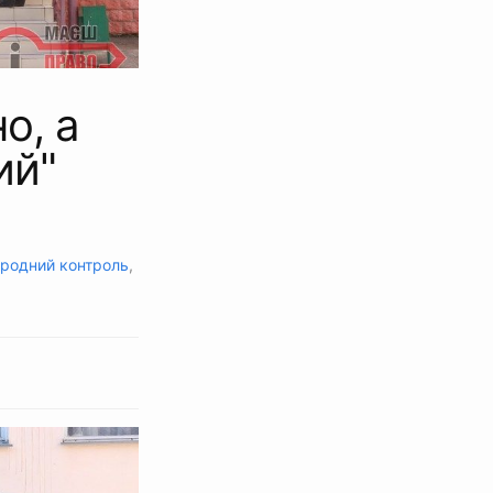
о, а
ий"
родний контроль
,