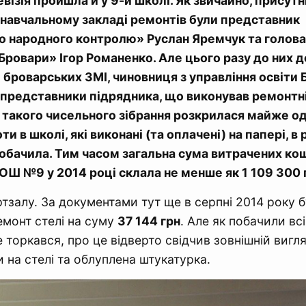
візія пройшла й у 9-й школі. Як звичайно, присутн
 навчальному закладі ремонтів були представник
о народного контролю» Руслан Яремчук та голова
 Бровари» Ігор Романенко. Але цього разу до них 
броварських ЗМІ, чиновниця з управління освіти 
і представники підрядника, що виконував ремонтн
а такого чисельного зібрання розкрилася майже од
и в школі, які виконані (та оплачені) на папері, в
побачила. Тим часом загальна сума витрачених кош
Ш №9 у 2014 році склала не менше як 1 109 300 
ртзалу. За документами тут ще в серпні 2014 року 
емонт стелі на суму
37 144 грн
. Але як побачили всі
е торкався, про це відверто свідчив зовнішній виг
 на стелі та облуплена штукатурка.