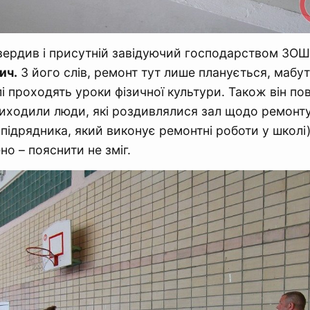
твердив і присутній завідуючий господарством З
ич.
З його слів, ремонт тут лише планується, мабуть
лі проходять уроки фізичної культури. Також він по
ходили люди, які роздивлялися зал щодо ремонту 
підрядника, який виконує ремонтні роботи у школі
но – пояснити не зміг.