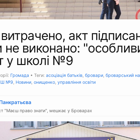
витрачено, акт підписан
 не виконано: "особлив
т у школі №9
орії:
Громада
• Теги:
асоціація батьків
,
бровари
,
броварський на
ОШ №9
,
Новини
,
онищенко
,
управління освіти
 Панкратьєва
т "Маєш право знати", мешкає у Броварах