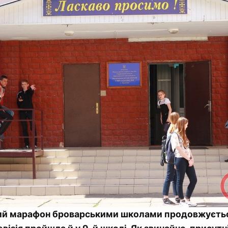
ий марафон броварськими школами продовжуєтьс