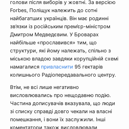
голови після виборів у жовтні. За версією
Forbes, Поліщук належить до сотні
найбагатших українців. Він має родинні
зв’язки із російським прем’єр-міністром
Дмитром Медведєвим. У Броварах
найбільше «прославився» тим, що
структури, які йому належать, спільно з
міською владою завдяки корупційній схемі
намагалися
привласнити
95 гектарів
колишнього Радіопередавального центру.
Втім, не всі лише негативно
висловлювались про нещодавню подію.
Частина дописувачів вказувала, що люди
зі списку справді довго чекали на власні
помешкання, і вони їх заслужили. Інші
коментатори також висловлювали