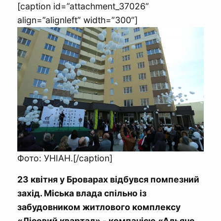
[caption id=”attachment_37026”
align=”alignleft” width=”300”]
Фото: УНІАН.[/caption]
23 квітня у Броварах відбувся помпезний
захід. Міська влада спільно із
забудовником житлового комплексу
«Лісовий квартал» - компанією «Альянс