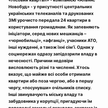
Новобуд» - у присутності центральних
українських телеканалів та друкованих
ЗМІ урочисто передала 24 квартири в
користування громадянам. Як запевняють
ініціатори, серед нових мешканців –
«чорнобильці», «афганці», учасники АТО,
інші нужденні, а також їхні сім’ї. Однак у
соцмережах одразу запідозрили владу в
нечесності. Причини недовіри
висловлюють різні та численні. Хтось
вказує, що майже всі особи отримали
квартири або поза чергою, або в першу
чергу, «посунувши» очільників списку.
Інші звинувачують міську владу та
забудовника у корупції, пригадуючи їм
попередні земельні скандали, зокрема із