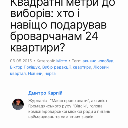
Квадратні метри до
виборів: хто і
навіщо подарував
броварчанам 24
квартири?
06.05.2015
• Категорії:
Місто
• Теги:
альянс новобуд
,
Віктор Поліщук
,
Вибір редакції
,
квартири
,
Лісовий
квартал
,
Новини
,
черга
Дмитро Карпій
Журналіст "Маєш право знати", активіст
Громадянського руху "Відсіч", голова
комісії Броварської міської ради з питань
найменувань та пам'ятних знаків