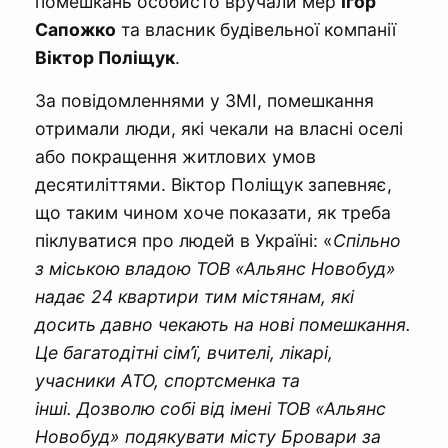
помешкань особисто вручали мер
Ігор
Сапожко
та власник будівельної компанії
Віктор Поліщук
.
За повідомленнями у ЗМІ, помешкання
отримали люди, які чекали на власні оселі
або покращення житлових умов
десятиліттями. Віктор Поліщук запевняє,
що таким чином хоче показати, як треба
піклуватися про людей в Україні: «
Спільно
з міською владою ТОВ «Альянс Новобуд»
надає 24 квартири тим містянам, які
досить давно чекають на нові помешкання.
Це багатодітні сім’ї, вчителі, лікарі,
учасники АТО, спортсменка та
інші. Дозволю собі від імені ТОВ «Альянс
Новобуд» подякувати місту Бровари за