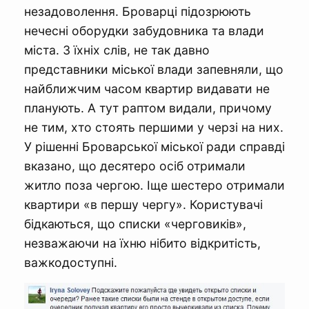
незадоволення. Броварці підозрюють
нечесні оборудки забудовника та влади
міста. З їхніх слів, не так давно
представники міської влади запевняли, що
найближчим часом квартир видавати не
планують. А тут раптом видали, причому
не тим, хто стоять першими у черзі на них.
У рішенні Броварської міської ради справді
вказано, що десятеро осіб отримали
житло поза чергою. Іще шестеро отримали
квартири «в першу чергу». Користувачі
бідкаються, що списки «черговиків»,
незважаючи на їхню нібито відкритість,
важкодоступні.