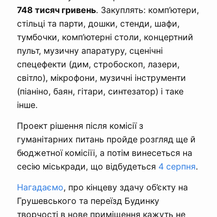
748 тисяч гривень
. Закуплять: комп’ютери,
стільці та парти, дошки, стенди, шафи,
тумбочки, комп’ютерні столи, концертний
пульт, музичну апаратуру, сценічні
спецефекти (дим, стробоскоп, лазери,
світло), мікрофони, музичні інструменти
(піаніно, баян, гітари, синтезатор) і таке
інше.
Проект рішення після комісії з
гуманітарних питань пройде розгляд ще й
бюджетної комісіїі, а потім винесеться на
сесію міськради, що відбудеться
4 серпня
.
Нагадаємо
, про кінцеву здачу об’єкту на
Грушевського та переїзд Будинку
творчості в нове приміщення кажуть не