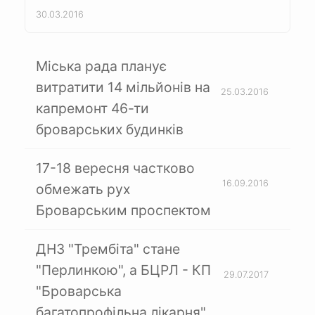
30.03.2016
Міська рада планує
витратити 14 мільйонів на
25.03.2016
капремонт 46-ти
броварських будинків
17-18 вересня частково
16.09.2016
обмежать рух
Броварським проспектом
ДНЗ "Трембіта" стане
"Перлинкою", а БЦРЛ - КП
29.07.2017
"Броварська
багатопрофільна лікарня"