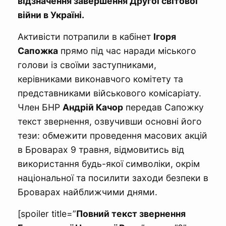
відзначення завершення Другої світової
війни в Україні.
Активісти потрапили в кабінет
Ігоря
Сапожка
прямо під час наради міського
голови із своїми заступниками,
керівниками виконавчого комітету та
представниками військового комісаріату.
Член БНР
Андрій Качор
передав Сапожку
текст звернення, озвучивши основні його
тези: обмежити проведення масових акцій
в Броварах 9 травня, відмовитись від
використання будь-якої символіки, окрім
національної та посилити заходи безпеки в
Броварах найближчими днями.
[spoiler title=”
Повний текст звернення