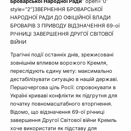
Броварської Народної Ради
” open=”0”
style=”2”]ЗВЕРНЕННЯ БРОВАРСЬКОЇ
НАРОДНОЇ РАДИ ДО ОФІЦІЙНОЇ ВЛАДИ
БРОВАРІВ З ПРИВОДУ ВІДЗНАЧЕННЯ 69-ої
РІЧНИЦІ ЗАВЕРШЕННЯ ДРУГОЇ СВІТОВОЇ
ВІЙНИ
Трагічні події останніх днів, зрежисовані
зовнішнім впливом ворожого Кремля,
переслідують єдину мету: максимально
дестабілізувати ситуацію в нашій державі.
Першочергова ціль Росії: спровокувати в
Україні криваві конфлікти як підгрутня для
початку повномасштабного вторгнення.
Відомо, що відзначення 69-ої річниці
завершення Другої Світової війни Кремль
хоче використати як підставу для