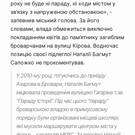
року не буде ні параду, ні ходи містом у
зв’язку з напруженою обстановкою», -
запевнив міський голова. За його
словами, влада обмежиться виключно
покладанням квітів до пам’ятнику загиблим
броварчанам на вулиці Кірова. Водночас
позицію своєї підлеглої Наталії Багмут
Сапожко не прокоментував.
У 2010-му році, готуючись до приїзду
Азарова в Бровари, Наталія Багмут
ініціювала проведення вулицею Гагаріна т.зв.
“Параду історії”. Під час цього “параду”
броварською владою в примусовому
порядку були організовані місцеві школярі,
які мусили марширувати центром міста у
формі… карателів НКВС. За версією Наталії