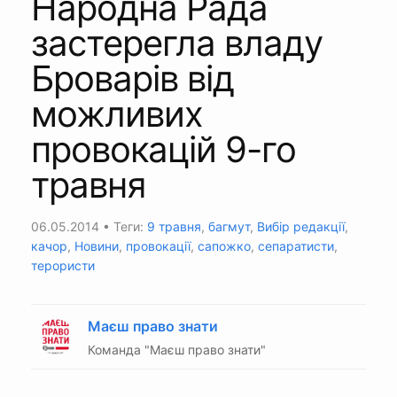
Народна Рада
застерегла владу
Броварів від
можливих
провокацій 9-го
травня
06.05.2014
• Теги:
9 травня
,
багмут
,
Вибір редакції
,
качор
,
Новини
,
провокації
,
сапожко
,
сепаратисти
,
терористи
Маєш право знати
Команда "Маєш право знати"