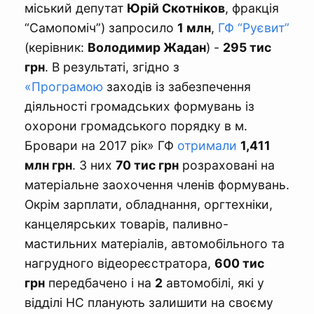
міський депутат
Юрій Скотніков
, фракція
“Самопоміч”) запросило
1 млн
,
ГФ “Руєвит”
(керівник:
Володимир Жадан
) -
295 тис
грн
. В результаті, згідно з
«Програмою
заходів із забезпечення
діяльності громадських формувань із
охорони громадського порядку в м.
Бровари на 2017 рік» ГФ
отримали
1,411
млн грн
. З них
70 тис грн
розраховані на
матеріальне заохочення членів формувань.
Окрім зарплати, обладнання, оргтехніки,
канцелярських товарів, паливно-
мастильних матеріалів, автомобільного та
нагрудного відеореєстратора,
600 тис
грн
передбачено і на
2
автомобілі, які у
відділі НС планують залишити на своєму