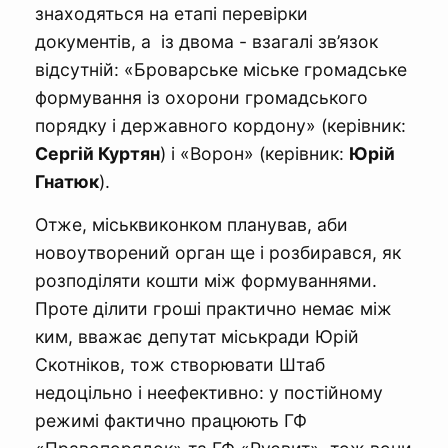
знаходяться на етапі перевірки
документів, а із двома - взагалі зв’язок
відсутній: «Броварське міське громадське
формування із охорони громадського
порядку і державного кордону» (керівник:
Сергій Куртян
) і «Ворон» (керівник:
Юрій
Гнатюк
).
Отже, міськвиконком планував, аби
новоутворений орган ще і розбирався, як
розподіляти кошти між формуваннями.
Проте ділити гроші практично немає між
ким, вважає депутат міськради Юрій
Скотніков, тож створювати Штаб
недоцільно і неефективно: у постійному
режимі фактично працюють ГФ