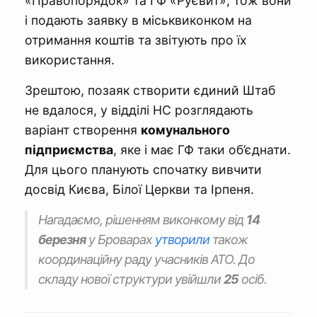
«Правопорядок» та ГФ «Руєвит», тож вони
і подають заявку в міськвиконком на
отримання коштів та звітують про їх
використання.
Зрештою, позаяк створити єдиний Штаб
не вдалося, у відділі НС розглядають
варіант створення
комунального
підприємства
, яке і має ГФ таки об’єднати.
Для цього планують спочатку вивчити
досвід Києва, Білої Церкви та Ірпеня.
Нагадаємо, рішенням виконкому від
14
березня
у Броварах
утворили
також
координаційну раду учасників АТО. До
складу нової структури увійшли
25
осіб.