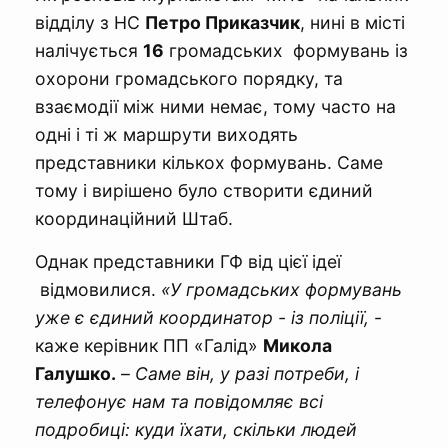
відділу з НС
Петро Приказчик
, нині в місті
налічується
16
громадських формувань із
охорони громадського порядку, та
взаємодії між ними немає, тому часто на
одні і ті ж маршрути виходять
представники кількох формувань. Саме
тому і вирішено було створити єдиний
координаційний Штаб.
Однак представники ГФ від цієї ідеї
відмовилися.
«У громадських формувань
уже є єдиний координатор - із поліції,
-
каже керівник ПП «Галід»
Микола
Галушко.
–
Саме він, у разі потреби, і
телефонує нам та повідомляє всі
подробиці: куди їхати, скільки людей