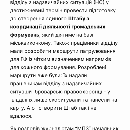
відділу з надзвичайних ситуацій (НС) у
двотижневий термін провести підготовку
до створення єдиного
Штабу з
координації діяльності громадських
формувань
, який діятиме на базі
міськвиконкому. Також працівники відділу
мали розробити маршрути патрулювання
для ГФ із чітким визначенням напрямків
для кожного формування. Розроблені
маршрути вже були: їх надали
працівникам відділу з надзвичайних
ситуацій броварські правоохоронці - у
відділі їх лише скоригували та нанесли на
карту. А от створити Штаб так і не
вдалося.
Як розповів журналістам “МПЗ” начальник