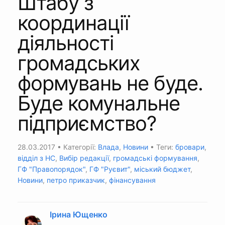
Штабу з
координації
діяльності
громадських
формувань не буде.
Буде комунальне
підприємство?
28.03.2017
• Категорії:
Влада
,
Новини
• Теги:
бровари
,
відділ з НС
,
Вибір редакції
,
громадські формування
,
ГФ "Правопорядок"
,
ГФ "Руєвит"
,
міський бюджет
,
Новини
,
петро приказчик
,
фінансування
Ірина Ющенко