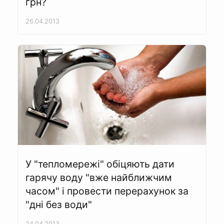
грн?
26.04.2013
У "тепломережі" обіцяють дати
гарячу воду "вже найближчим
часом" і провести перерахунок за
"дні без води"
24.04.2013