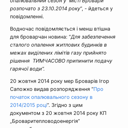
опалювальний сезон у місті Бровари
розпочато з 23.10.2014 року
”, - йдеться у
повідомленні.
Водночас повідомляється і менш втішна
для броварчан новина: “
Для забезпечення
сталого опалення житлових будинків в
межах виділених лімітів газу прийнято
рішення ТИМЧАСОВО припинити подачу
гарячої води”.
20 жовтня 2014 року мер Броварів Ігор
Сапожко видав розпорядження “
Про
початок опалювального сезону в
2014/2015 році
”. Згідно з цим
документом з 20 жовтня 2014 року КП
„Броваритепловодоенергія”