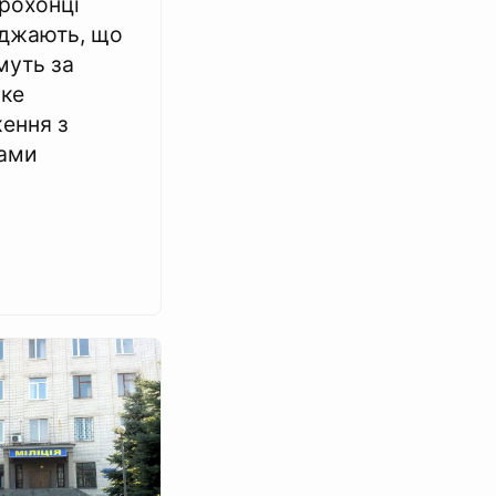
рохонці
джають, що
муть за
ке
ення з
ами