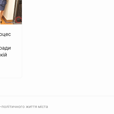
оцес
ради
кій
-політичного життя міста