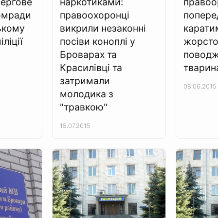
чергове
наркотиками:
правоо
омради
правоохоронці
попере
ькому
викрили незаконні
карати
іліції
посіви коноплі у
жорсто
Броварах та
поводж
Красилівці та
тварин
затримали
08.06.2015
молодика з
"травкою"
15.07.2015