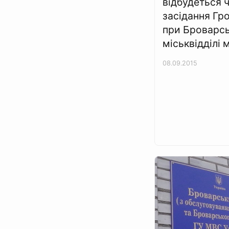
відбудеться 
засідання Гр
при Броварс
міськвідділі м
08.09.2015