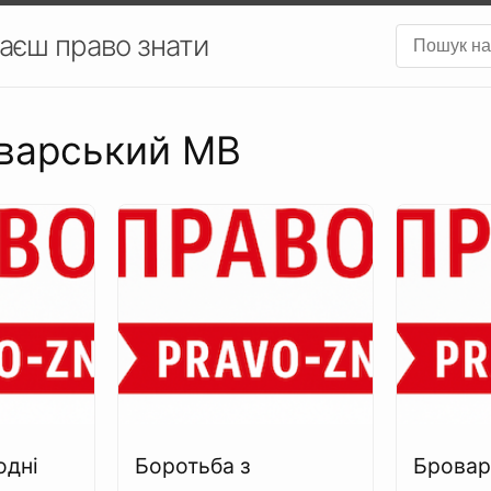
аєш право знати
оварський МВ
одні
Боротьба з
Бровар