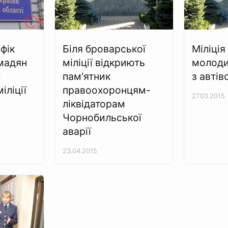
фік
Біля броварської
Міліція
мадян
міліції відкриють
молодик
м
пам'ятник
з автів
іліції
правоохоронцям-
27.03.2015
ліквідаторам
Чорнобильської
аварії
23.04.2015