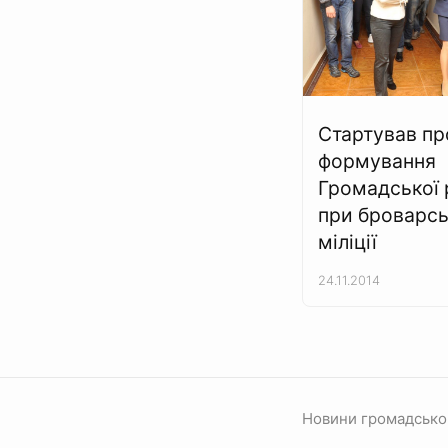
Стартував пр
формування
Громадської 
при броварсь
міліції
24.11.2014
Новини громадсько