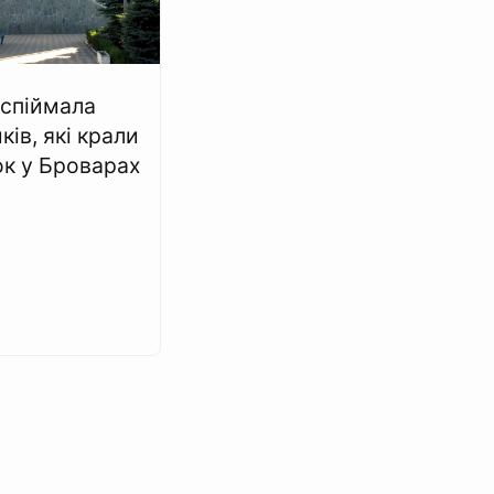
 спіймала
ів, які крали
ок у Броварах