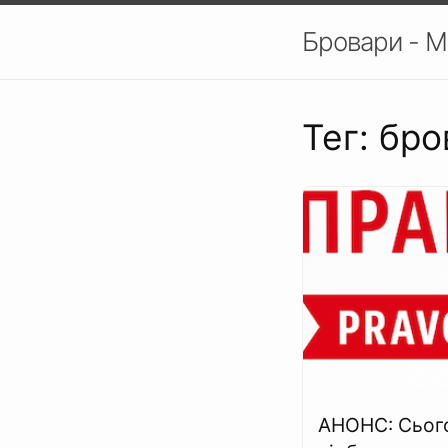
Бровари - М
Тег: бр
АНОНС: Сьог