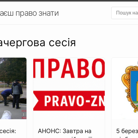
аєш право знати
ачергова сесія
сесія:
АНОНС: Завтра на
5 бере