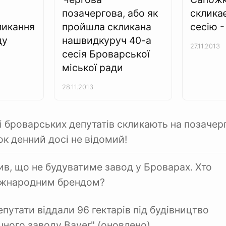
позачергова, або як
склика
ликання
пройшла скликана
сесію 
ду
нашвидкуруч 40-а
27.11.2013
сесія Броварської
міської ради
28.11.2013
і броварських депутатів скликають на позачер
ок денний досі не відомий!
ив, що не будуватиме завод у Броварах. Хто
іжнародним брендом?
путати віддали 96 гектарів під будівництво
ного заводу Bayer" (оновлено)