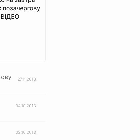
є позачергову
- ВІДЕО
гову
27.11.2013
04.10.2013
02.10.2013