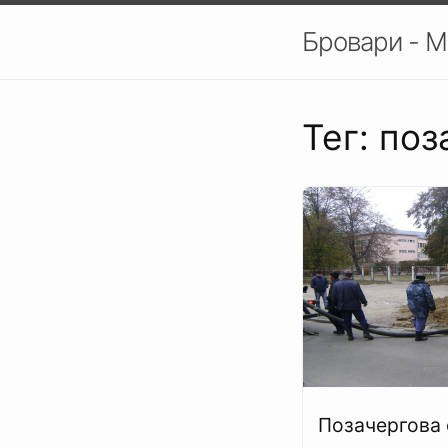
Бровари - М
Тег: поз
Позачергова 