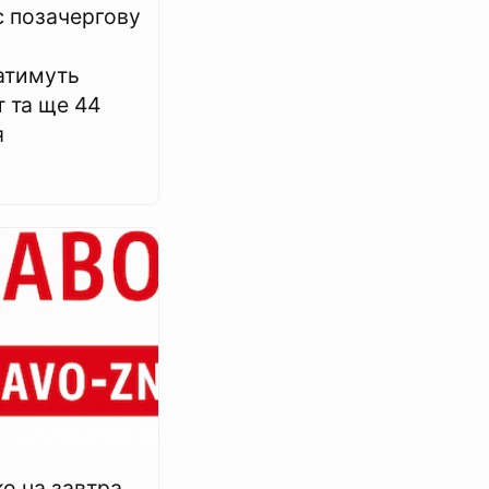
є позачергову
атимуть
 та ще 44
я
о на завтра