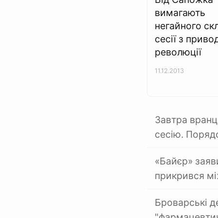
вимагають
негайного ск
сесії з приво
революції
11.12.2013
Завтра вранц
сесію. Поряд
«Байєр» заяв
прикрився м
Броварські де
"фармацевтич