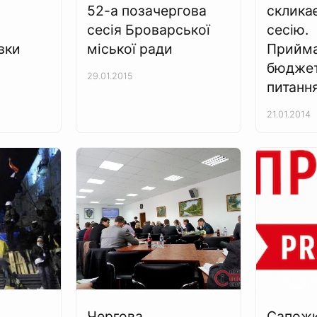
52-а позачергова
склика
сесія Броварської
сесію.
вки
міської ради
Прийм
бюджет
29.01.2015
питанн
21.01.2014
Чергова
Сапожк