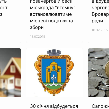
уть
позачерговій сесії
відбуд
онт
міськрада "втемну"
чергова
ез
встановлюватиме
Бровар
місцеві податки та
ради
збори
10.02.2015
13.07.2015
30 січня відбудеться
Сапожк