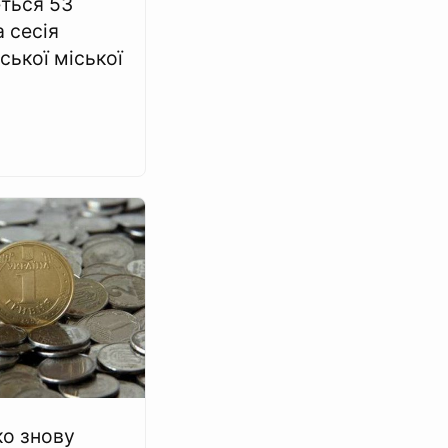
еться 53
 сесія
ської міської
о знову