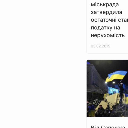
міськрада
затвердила
остаточні ста
податку на
нерухомість
03.02.2015
Від Сапожка