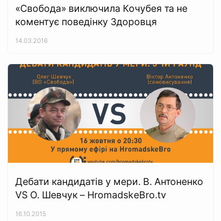
«Свобода» виключила Кочубея та не
коментує поведінку Здоровця
14.03.2016
Дебати кандидатів у мери. В. Антоненко
VS О. Шевчук – HromadskeBro.tv
16.10.2015