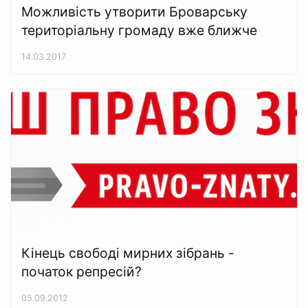
Можливість утворити Броварську
територіальну громаду вже ближче
14.03.2017
Кінець свободі мирних зібрань -
початок репресій?
05.09.2012