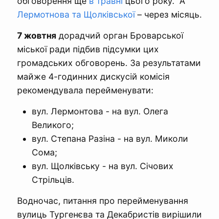
обговорення ще
в травні
цього року. А
Лермотнова та Щолківської
– через місяць.
7 жовтня
дорадчий орган Броварської
міської ради підбив підсумки цих
громадських обговорень. За результатами
майже 4-годинних дискусій комісія
рекомендувала перейменувати:
вул. Лермонтова - на вул. Олега
Великого;
вул. Степана Разіна - на вул. Миколи
Сома;
вул. Щолківську - на вул. Січових
Стрільців.
Водночас, питання про перейменування
вулиць Тургенєва та Декабристів вирішили