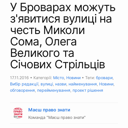
У Броварах можуть
з'явитися вулиці на
честь Миколи
Сома, Олега
Великого та
Січових Стрільців
17.11.2016
• Категорії:
Місто
,
Новини
• Теги:
бровари
,
Вибір редакції
,
вулиці
,
назви
,
найменування
,
Новини
,
обговорення
,
перейменування
,
проект рішення
Маєш право знати
Команда "Маєш право знати"