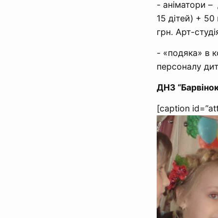
- аніматори –
15 дітей) + 50
грн. Арт-студі
- «подяка» в к
персоналу дит
ДНЗ “Барвінок
[caption id=”a