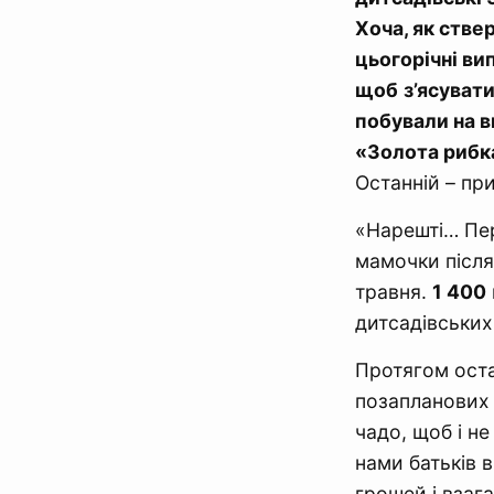
Хоча, як ств
цьогорічні вип
щоб
з’ясуват
побували на в
«Золота рибк
Останній – пр
«Нарешті… Пер
мамочки після
травня.
1 400
дитсадівських
Протягом остан
позапланових 
чадо, щоб і не
нами батьків 
грошей і взаг