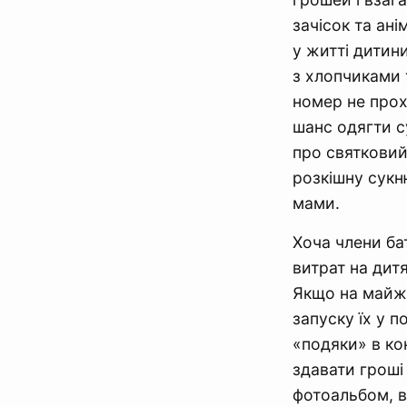
зачісок та ані
у житті дитин
з хлопчиками 
номер не прох
шанс одягти с
про святковий
розкішну сукн
мами.
Хоча члени ба
витрат на дит
Якщо на майже
запуску їх у п
«подяки» в ко
здавати гроші 
фотоальбом, в