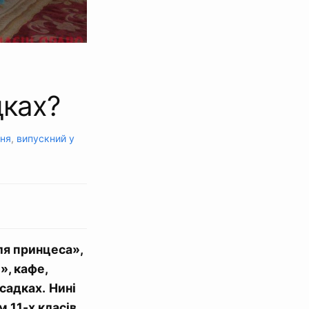
дках?
кня
,
випускний у
ля принцеса»,
», кафе,
тсадках.
Нині
 11-х класів.