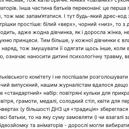
маторів. Інша частина батьків переконані: це перша 
и, тож має запам’ятатися. І тут будь-який дрес-код
трішки простіше: білий «верх», чорний «низ», то з 
одить, адже жодна дівчинка, як і доросла жінка, н
укню принцеси. Тим більше, у кожної дівчинки є вл
 наряд, тож змушувати її одягати щось інше, коли 
ю, означає наносити дитині психологічну травму, 
тьківського комітету і не поспішали розголошувати 
ячий випускний, нашим журналістам вдалося дещо 
 «стандартний» набір: повітряні кульки для прикр
овітря, грамоти, медалі, солодкий стіл, квіти для п
нвертах (у більшості ДНЗ ця «традиція» збереглася 
всі батьки, то на яку суму замовляти (і чи взагалі 
ідеозйомку та аніматорів - дорослі могли вибирати