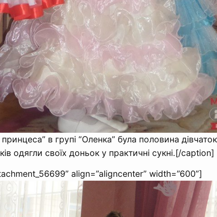
 принцеса” в групі “Оленка” була половина дівчаток
ів одягли своїх доньок у практичні сукні.[/caption]
ttachment_56699” align=”aligncenter” width=”600”]