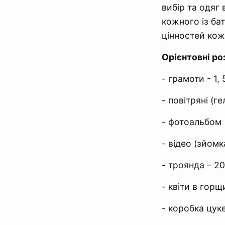
вибір та одяг 
кожного із бат
цінностей кож
Орієнтовні ро
- грамоти - 1, 
- повітряні (ге
- фотоальбом -
- відео (зйомк
- троянда – 20
- квіти в горщ
- коробка цуке