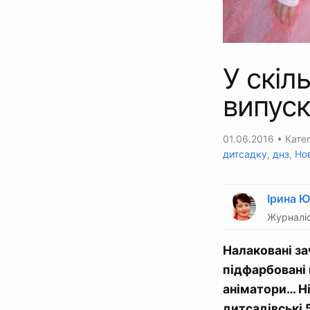
У скіл
випуск
01.06.2016
• Катег
дитсадку
,
днз
,
Но
Ірина 
Журналіс
Налаковані за
підфарбовані 
аніматори… Ні
дитсадівські 