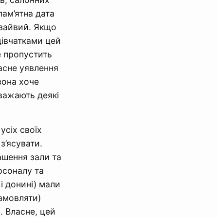
пам’ятна дата
 зайвий. Якщо
дівчатками цей
е пропустить
асне уявлення
вона хоче
вважають деякі
усіх своїх
з’ясувати.
ашення зали та
ерсоналу та
і донині) мали
замовляти)
. Власне, цей