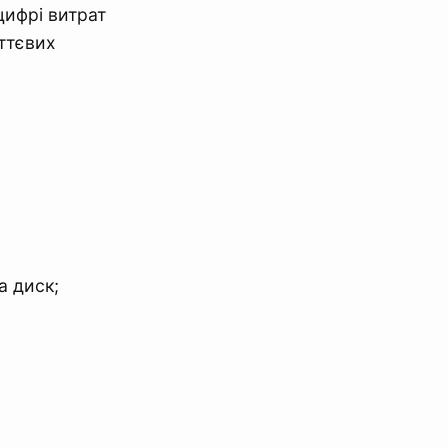
цифрі витрат
иттєвих
а диск;