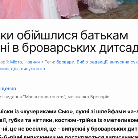
ьки обійшлися батькам
ні в броварських дитса
орії:
Місто
,
Новини
• Теги:
бровари
,
Вибір редакції
,
випускна су
вини
,
ціна випускного
Ющенко
т видання "Маєш право знати", мешканка Броварів
чіски із «кучериками Сью», сукні зі шлейфами «а-
вії, губки та нігтики, костюм-трійка із «метеликом
-ні, це не весілля, це – випускні у броварських ди
5-6-річні випускники не поступаються випускникам