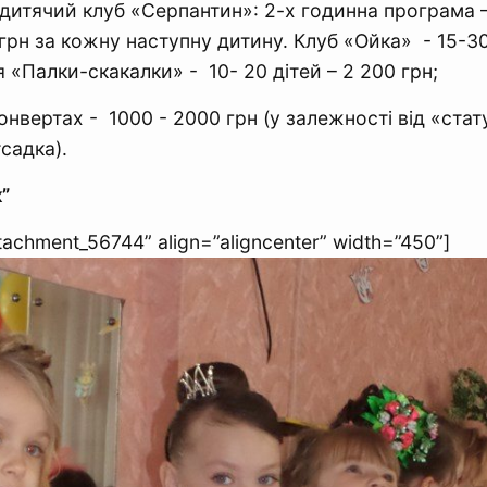
 дитячий клуб «Серпантин»: 2-х годинна програма – 
 грн за кожну наступну дитину. Клуб «Ойка» - 15-30
я «Палки-скакалки» - 10- 20 дітей – 2 200 грн;
онвертах - 1000 - 2000 грн (у залежності від «стат
садка).
”
ttachment_56744” align=”aligncenter” width=”450”]