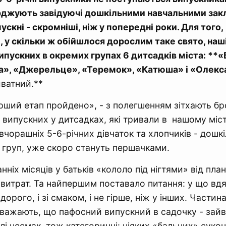
ерджують завідуючі дошкільними навчальними зак
ускні - скромніші, ніж у попередні роки. Для того,
и, у скільки ж обійшлося дорослим таке свято, наш
ипускних в окремих групах 6 дитсадків міста: **«
а», «Джерельце», «Теремок», «Катюша» і «Олекс
иватний.**
ший етап пройдено», - з полегшенням зітхають бр
 випускних у дитсадках, які тривали в нашому місті
вчорашніх 5-6-річних дівчаток та хлопчиків - дошк
 груп, уже скоро стануть першачками.
ніх місяців у батьків «кололо під нігтями» від план
витрат. Та найпершим поставало питання: у що вдя
 дорого, і зі смаком, і не гірше, ніж у інших. Части
вважають, що пафосний випускний в садочку - зайв
алі несмак, тож категоричні: ніяких «бальних» суко