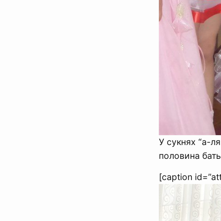
У сукнях “а-ля
половина батьк
[caption id=”a