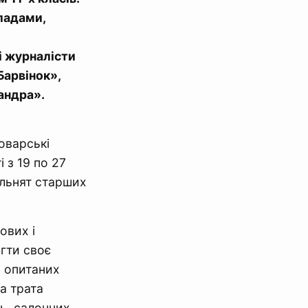
ладами,
і журналісти
Барвінок»,
андра».
оварські
 з 19 по 27
ільнят старших
ових і
гти своє
на опитаних
а трата
нь, салонних