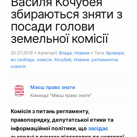
Василя Кочубея
збираються зняти з
посади голови
земельної комісії
20.07.2016
• Категорії:
Влада
,
Новини
• Теги:
бровари
,
во свобода
,
комісія
,
Кочубей
,
Новини
,
регламентна
комісія
Маєш право знати
Команда "Маєш право знати"
Комісія з питань регламенту,
правопорядку, депутатської етики та
інформаційної політики, що
засідає
сьогодні в рамках підготовки до чергової