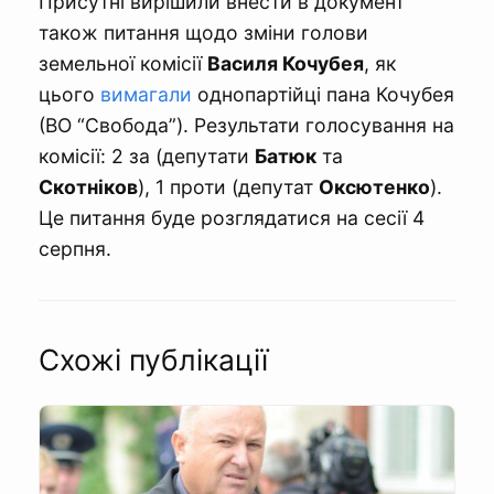
Присутні вирішили внести в документ
також питання щодо зміни голови
земельної комісії
Василя Кочубея
, як
цього
вимагали
однопартійці пана Кочубея
(ВО “Свобода”). Результати голосування на
комісії: 2 за (депутати
Батюк
та
Скотніков
), 1 проти (депутат
Оксютенко
).
Це питання буде розглядатися на сесії 4
серпня.
Схожі публікації