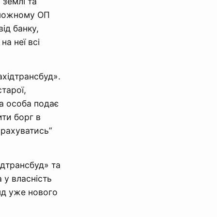
 землі та
оможному ОП
ід банку,
а неї всі
ахідтрансбуд».
тарої,
а особа подає
ити борг в
зрахуватись”
ідтрансбуд» та
 у власність
нд уже нового