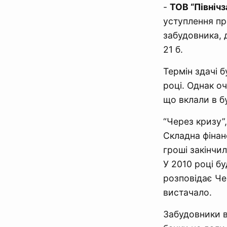
-
ТОВ “Північз
уступлення пр
забудовника, 
21 б.
Термін здачі б
році. Однак оч
що вклали в бу
“Через кризу”
Складна фінанс
гроші закінчил
У 2010 році бу
розповідає Че
вистачало.
Забудовники в