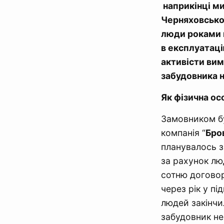
наприкінці ми
Черняховськог
л
юди роками 
в експлуатаці
активісти вим
забудовника н
Як фізична ос
Замовником бу
компанія “
Бро
планувалось зв
за рахунок лю
сотню договор
через рік у п
людей закінчи
забудовник не 