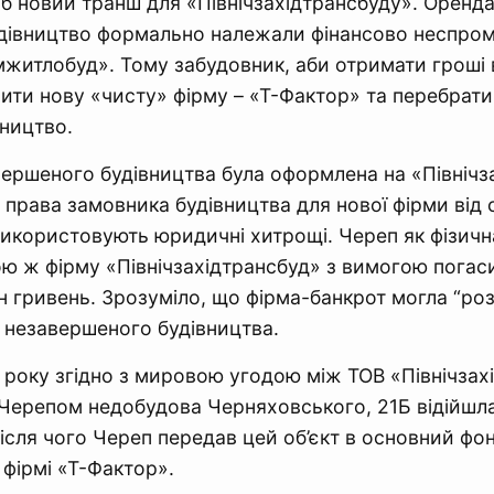
 б новий транш для «Північзахідтрансбуду». Оренда
удівництво формально належали фінансово неспр
итлобуд». Тому забудовник, аби отримати гроші в
ити нову «чисту» фірму – «Т-Фактор» та перебрати н
вництво.
ершеного будівництва була оформлена на «Північз
права замовника будівництва для нової фірми від с
икористовують юридичні хитрощі. Череп як фізичн
ою ж фірму «Північзахідтрансбуд» з вимогою погас
лн гривень. Зрозуміло, що фірма-банкрот могла “ро
 незавершеного будівництва.
 року згідно з мировою угодою між ТОВ «Північзах
ерепом недобудова Черняховського, 21Б відійшла
ісля чого Череп передав цей об’єкт в основний фо
 фірмі «Т-Фактор».