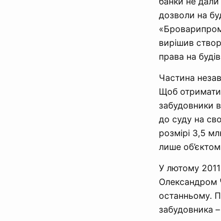
банки не дали
дозволи на б
«Броварипромж
вирішив створ
права на буді
Частина незав
Щоб отримати 
забудовники в
до суду на св
розмірі 3,5 м
лише об’єктом
У лютому 2011
Олександром Ч
останньому. П
забудовника –