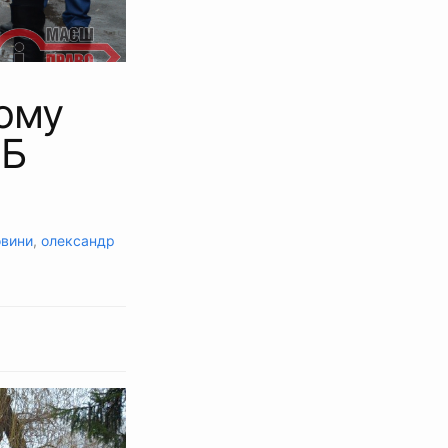
чому
1Б
вини
,
олександр