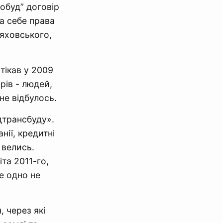
обуд” договір
а себе права
няховського,
тікав у 2009
рів - людей,
не відбулось.
ідтрансбуду».
нії, кредитні
 велись.
та 2011-го,
е одно не
 через які