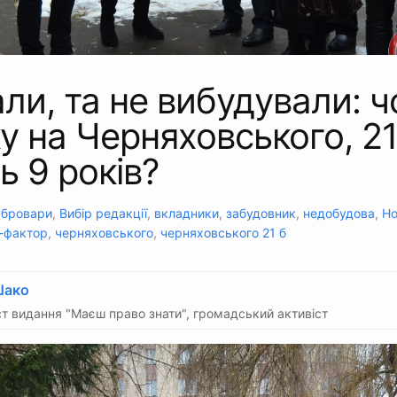
ли, та не вибудували: 
у на Черняховського, 2
ь 9 років?
:
бровари
,
Вибір редакції
,
вкладники
,
забудовник
,
недобудова
,
Но
-фактор
,
черняховського
,
черняховського 21 б
Шако
т видання "Маєш право знати", громадський активіст