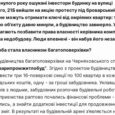
нулого року ошукані інвестори будинку на вулиці
о, 21Б вийшли на акцію протесту під броварський
не можуть отримати ключі від омріяних квартир: 
ю об’єкту давно минули, а будівництво завмерло.
агають позбавити права власності керівника комп
а недобудову. Люди впевнені - він набув його нез
оба стала власником багатоповерхівки?
дівництва багатоповерхівки на Черняховського с
варипромжитлобуд”
. Згідно з проектом будівництв
ести три 16-поверхові секції по 100 квартир в кожн
дських коштів, одну - за гроші забудовника. Уклав
ів з людьми, забудовник розпочав будівельні робо
ідприємства раптово почались фінансові проблеми -
лись, а знайти додаткові інвестиції для продовжен
зміг. В результаті на будівельній арені з’являється