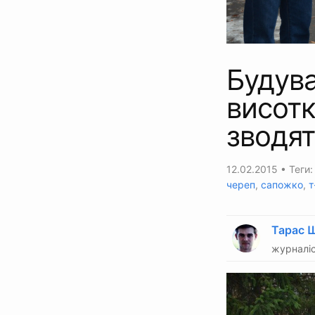
Будува
висотк
зводят
12.02.2015
• Теги
череп
,
сапожко
,
т
Тарас 
журналіс