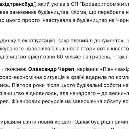
ахідтрансбуд”,
який уклав з ОП “Броварипромжитл
ава замовника будівництва. Фірма, що перебрала н
до цього просто інвестувала в будівництво на Чер
удинку в експлуатацію, закріплений в документах, с
ікуваного новосілля більш ніж півтори сотні інвесто
дівництво орієнтовно 60 мільйонів гривень, - так і 
, - пояснює
Олександр Череп
, керівник «Північзах
ово-економічна ситуація в країні вдарила по компа
ись. Півтора роки після цього будівельні роботи не
дівництво відновилось, але ненадовго – до весни-лі
реп. Фінансових ресурсів на завершення об’єкту вс
ирішили взяти новий кредит. Однак був ряд причин,