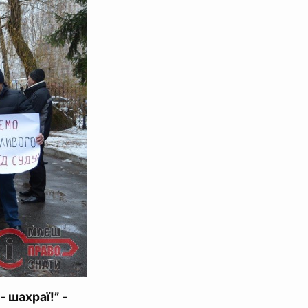
 шахраї!” -