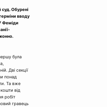
 суд. Обурені
терміни вводу
 У Феміди
анії-
аконно.
першу була
а,
ій. Дві секції
ши понад
ти. Та вже
 кошти від
ня робіт
 новий гравець