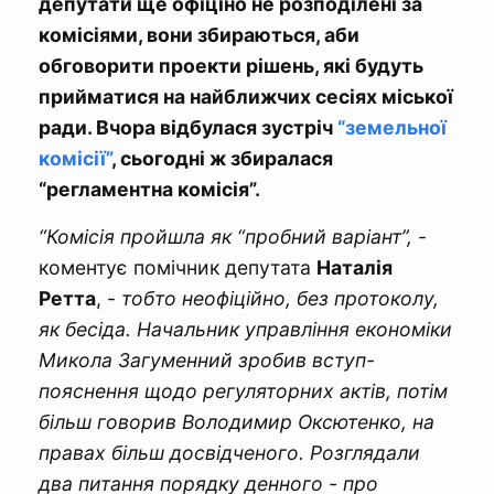
депутати ще офіціно не розподілені за
комісіями, вони збираються, аби
обговорити проекти рішень, які будуть
прийматися на найближчих сесіях міської
ради. Вчора відбулася зустріч
“земельної
комісії”
, сьогодні ж збиралася
“регламентна комісія”.
“Комісія пройшла як “пробний варіант”,
-
коментує помічник депутата
Наталія
Ретта
, -
тобто неофіційно, без протоколу,
як бесіда. Начальник управління економіки
Микола Загуменний зробив вступ-
пояснення щодо регуляторних актів, потім
більш говорив Володимир Оксютенко, на
правах більш досвідченого. Розглядали
два питання порядку денного - про