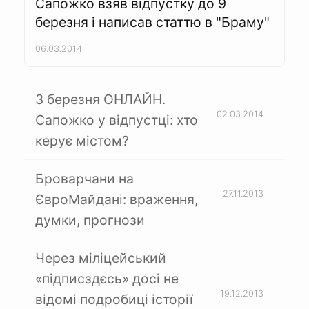
Сапожко взяв відпустку до 9
березня і написав статтю в "Браму"
06.03.2014
3 березня ОНЛАЙН.
02.03.2014
Сапожко у відпустці: хто
керує містом?
Броварчани на
27.11.2013
ЄвроМайдані: враження,
думки, прогнози
Через міліцейський
«підписздєсь» досі не
19.12.2013
відомі подробиці історії