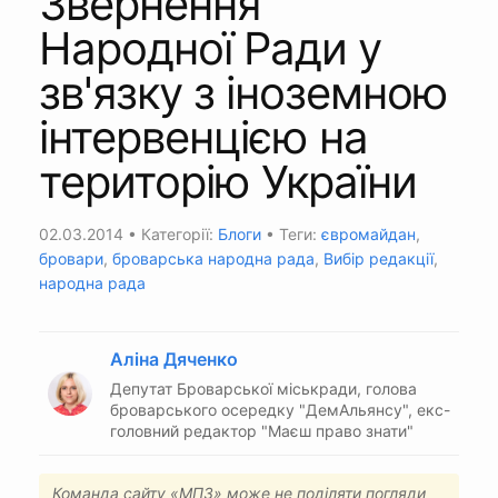
Звернення
Народної Ради у
зв'язку з іноземною
інтервенцією на
територію України
02.03.2014
• Категорії:
Блоги
• Теги:
євромайдан
,
бровари
,
броварська народна рада
,
Вибір редакції
,
народна рада
Аліна Дяченко
Депутат Броварської міськради, голова
броварського осередку "ДемАльянсу", екс-
головний редактор "Маєш право знати"
Команда сайту «МПЗ» може не поділяти погляди