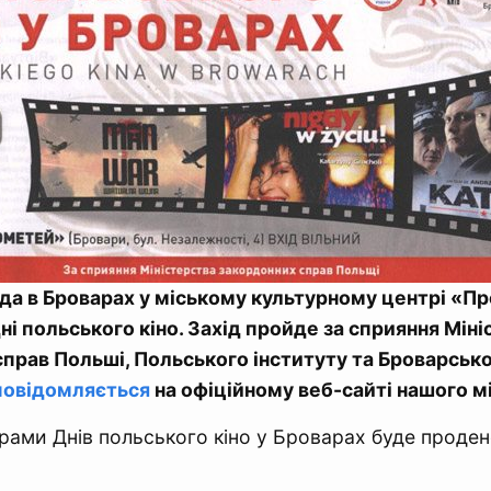
ада в Броварах у міському культурному центрі «П
ні польського кіно. Захід пройде за сприяння Мін
прав Польші, Польського інституту та Броварсько
повідомляється
на офіційному веб-сайті нашого мі
рами Днів польського кіно у Броварах буде проде