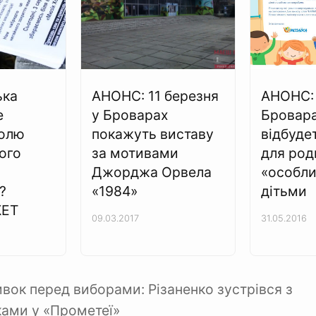
ька
АНОНС: 11 березня
АНОНС: 
е
у Броварах
Бровар
долю
покажуть виставу
відбуде
ого
за мотивами
для род
Джорджа Орвела
«особл
?
«1984»
дітьми
ЕТ
09.03.2017
31.05.2016
ивок перед виборами: Різаненко зустрівся з
ами у «Прометеї»