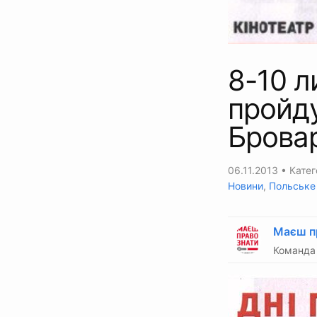
8-10 л
пройду
Брова
06.11.2013
• Катег
Новини
,
Польське 
Маєш п
Команда 