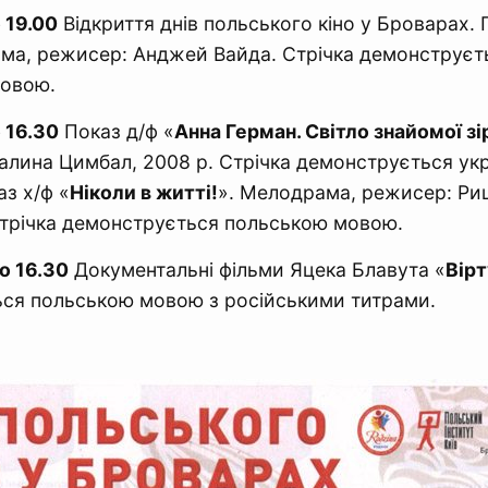
 19.00
Відкриття днів польського кіно у Броварах. 
ама, режисер: Анджей Вайда. Стрічка демонструєт
мовою.
 16.30
Показ д/ф «
Анна Герман. Світло знайомої зі
Галина Цимбал, 2008 р. Стрічка демонструється ук
аз х/ф «
Ніколи в житті!
». Мелодрама, режисер: Р
Стрічка демонструється польською мовою.
о 16.30
Документальні фільми Яцека Блавута «
Вірт
ся польською мовою з російськими титрами.