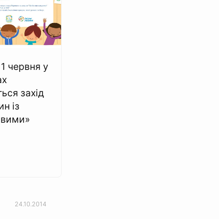
1 червня у
ах
ться захід
ин із
ивими»
24.10.2014