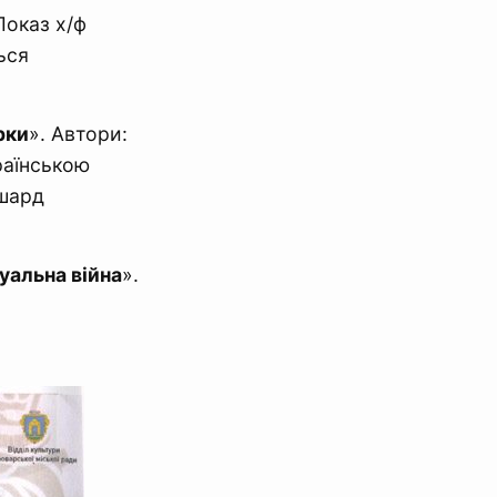
Показ х/ф
ься
рки
». Автори:
раїнською
ишард
уальна війна
».