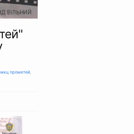
тей"
у
,
мкц прометей
,