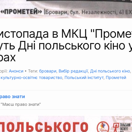
истопада в МКЦ "Проме
ть Дні польського кіно 
рах
орії:
Анонси
• Теги:
бровари
,
Вибір редакції
,
Дні польського кіно
культурно-освітнє товариство
,
Польський інститут
,
Прометей
раво знати
"Маєш право знати"