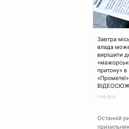
Завтра міс
влада мож
вирішити 
«мажорськ
притону» в
«Прометеї»
ВІДЕОСЮЖ
11.08.2014
Останній р
прихильник