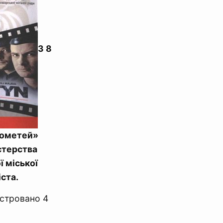
З 8
рометей»
істерства
ї міської
ста.
нстровано 4