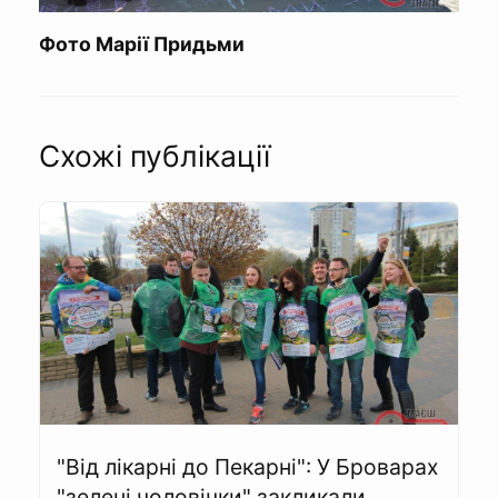
Фото Марії Придьми
Схожі публікації
"Від лікарні до Пекарні": У Броварах
"зелені чоловічки" закликали