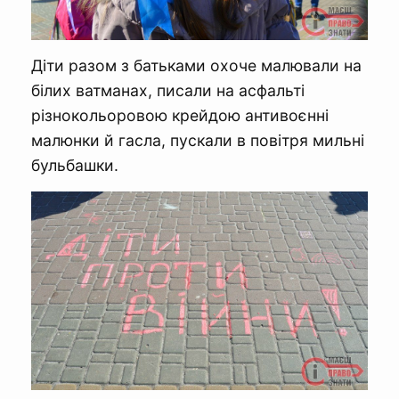
Діти разом з батьками охоче малювали на
білих ватманах, писали на асфальті
різнокольоровою крейдою антивоєнні
малюнки й гасла, пускали в повітря мильні
бульбашки.