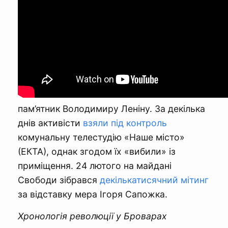
пам’ятник Володимиру Леніну. За декілька
днів активісти
взяли під контроль
комунальну телестудію «Наше місто»
(ЕКТА), однак згодом їх «вибили» із
приміщення. 24 лютого на майдані
Свободи зібрався
декількатисячний мітинг
за відставку мера Ігоря Сапожка.
Хронологія революції у Броварах