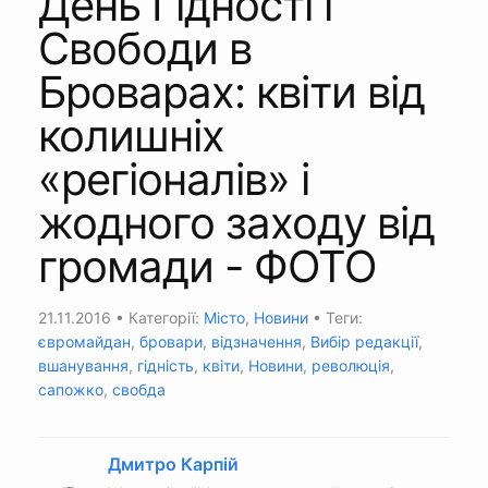
День Гідності і
Свободи в
Броварах: квіти від
колишніх
«регіоналів» і
жодного заходу від
громади - ФОТО
21.11.2016
• Категорії:
Місто
,
Новини
• Теги:
євромайдан
,
бровари
,
відзначення
,
Вибір редакції
,
вшанування
,
гідність
,
квіти
,
Новини
,
революція
,
сапожко
,
свобда
Дмитро Карпій