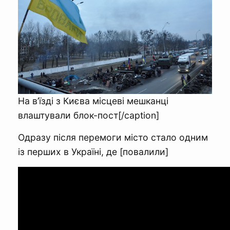
На в’їзді з Києва місцеві мешканці
влаштували блок-пост[/caption]
Одразу після перемоги місто стало одним
із перших в Україні, де [повалили]