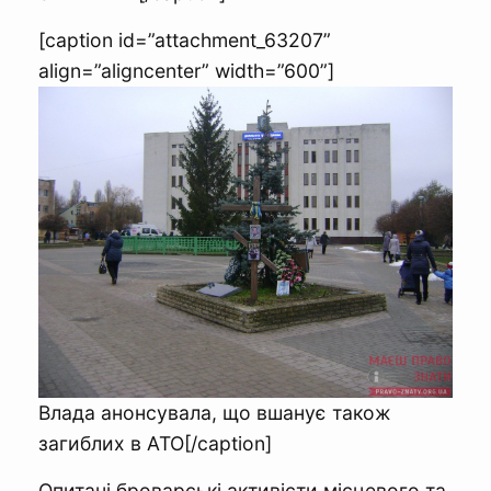
[caption id=”attachment_63207”
align=”aligncenter” width=”600”]
Влада анонсувала, що вшанує також
загиблих в АТО[/caption]
Опитані броварські активісти місцевого та