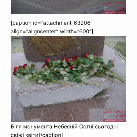
[caption id=”attachment_63206”
align=”aligncenter” width=”600”]
Біля монумента Небесній Сотні сьогодні
свіжі квіти[/caption]