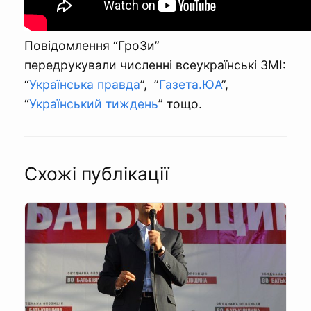
Повідомлення “ГроЗи”
передрукували численні всеукраїнські ЗМІ:
“
Українська правда
”, ”
Газета.ЮА
”,
“
Український тиждень
” тощо.
Схожі публікації