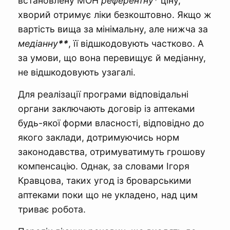
встановлену МОН
референтну*
ціну,
хворий отримує ліки безкоштовно. Якщо ж
вартість вища за мінімальну, але нижча за
медіанну
**
, її відшкодовують частково. А
за умови, що вона перевищує й медіанну,
не відшкодовують узагалі.
Для реалізації програми відповідальні
органи заключають договір із аптеками
будь-якої форми власності, відповідно до
якого заклади, дотримуючись норм
законодавства, отримуватимуть грошову
компенсацію. Однак, за словами Ігоря
Кравцова, таких угод із броварськими
аптеками поки що не укладено, над цим
триває робота.