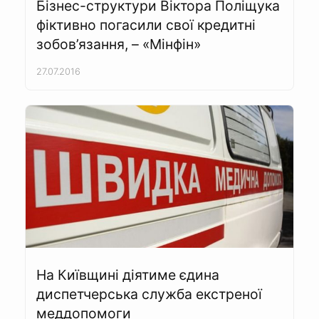
Бізнес-структури Віктора Поліщука
фіктивно погасили свої кредитні
зобов’язання, – «Мінфін»
27.07.2016
На Київщині діятиме єдина
диспетчерська служба екстреної
меддопомоги