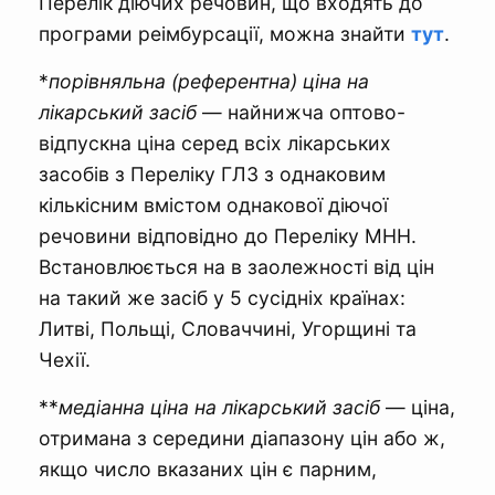
Перелік діючих речовин, що входять до
програми реімбурсації, можна знайти
тут
.
*
порівняльна (референтна) ціна на
лікарський засіб
— найнижча оптово-
відпускна ціна серед всіх лікарських
засобів з Переліку ГЛЗ з однаковим
кількісним вмістом однакової діючої
речовини відповідно до Переліку МНН.
Встановлюється на в заолежності від цін
на такий же засіб у 5 сусідніх країнах:
Литві, Польщі, Словаччині, Угорщині та
Чехії.
**
медіанна ціна на лікарський засіб
— ціна,
отримана з середини діапазону цін або ж,
якщо число вказаних цін є парним,