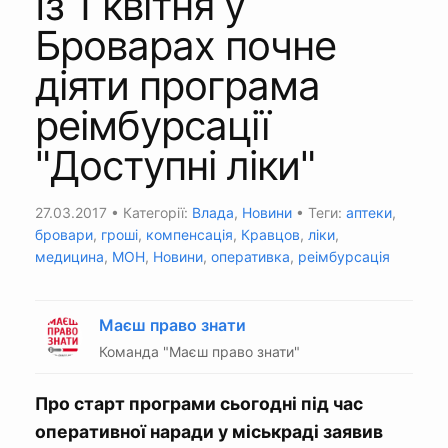
Із 1 квітня у
Броварах почне
діяти програма
реімбурсації
"Доступні ліки"
27.03.2017
• Категорії:
Влада
,
Новини
• Теги:
аптеки
,
бровари
,
гроші
,
компенсація
,
Кравцов
,
ліки
,
медицина
,
МОН
,
Новини
,
оперативка
,
реімбурсація
Маєш право знати
Команда "Маєш право знати"
Про старт програми сьогодні під час
оперативної наради у міськраді заявив