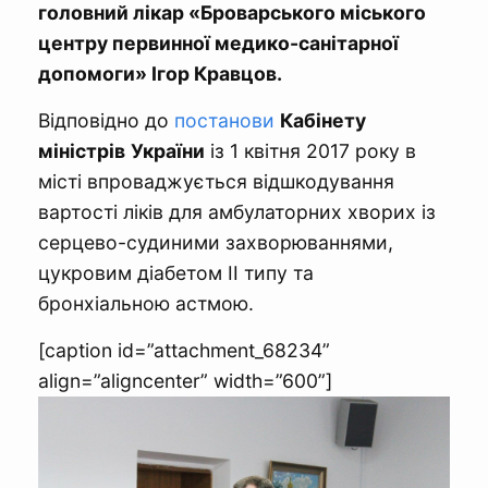
головний лікар «Броварського міського
центру первинної медико-санітарної
допомоги» Ігор Кравцов.
Відповідно до
постанови
Кабінету
міністрів
України
із 1 квітня 2017 року в
місті впроваджується відшкодування
вартості ліків для амбулаторних хворих із
серцево-судиними захворюваннями,
цукровим діабетом ІІ типу та
бронхіальною астмою.
[caption id=”attachment_68234”
align=”aligncenter” width=”600”]