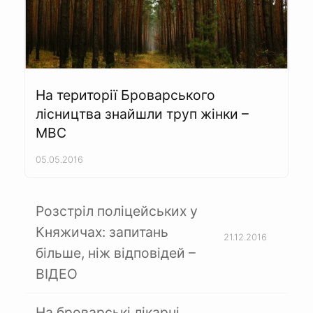
На території Броварського
лісництва знайшли труп жінки –
МВС
05.05.2016
Розстріл поліцейських у
Княжичах: запитань
21.12.2016
більше, ніж відповідей –
ВІДЕО
На броварські лікарні