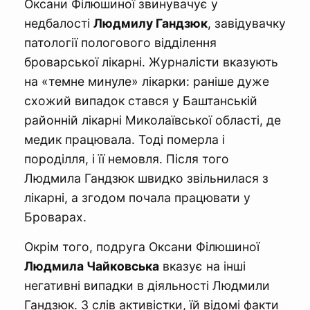
Оксани Філюшиної звинувачує у
недбалості
Людмилу Гандзюк
, завідувачку
патології пологового відділення
броварської лікарні. Журналісти вказують
на «темне минуле» лікарки: раніше дуже
схожий випадок стався у Баштанській
районній лікарні Миколаївської області, де
медик працювала. Тоді померла і
породілля, і її немовля. Після того
Людмила Гандзюк швидко звільнилася з
лікарні, а згодом почала працювати у
Броварах.
Окрім того, подруга Оксани Філюшиної
Людмила Чайковська
вказує на інші
негативні випадки в діяльності Людмили
Гандзюк. З слів активістки, їй відомі факти