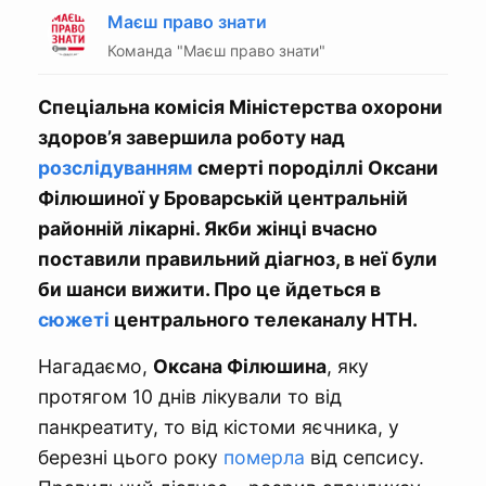
Маєш право знати
Команда "Маєш право знати"
Спеціальна комісія Міністерства охорони
здоров’я завершила роботу над
розслідуванням
смерті породіллі Оксани
Філюшиної у Броварській центральній
районній лікарні. Якби жінці вчасно
поставили правильний діагноз, в неї були
би шанси вижити. Про це йдеться в
сюжеті
центрального телеканалу НТН.
Нагадаємо,
Оксана Філюшина
, яку
протягом 10 днів лікували то від
панкреатиту, то від кістоми яєчника, у
березні цього року
померла
від сепсису.