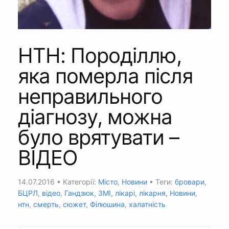
НТН: Породіллю,
яка померла після
неправильного
діагнозу, можна
було врятувати –
ВІДЕО
14.07.2016
• Категорії:
Місто
,
Новини
• Теги:
бровари
,
БЦРЛ
,
відео
,
Гандзюк
,
ЗМІ
,
лікарі
,
лікарня
,
Новини
,
нтн
,
смерть
,
сюжет
,
Філюшина
,
халатність