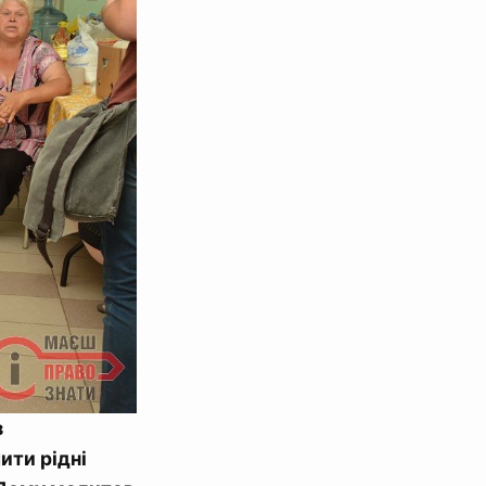
з
ити рідні