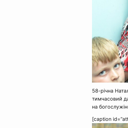
58-річна Ната
тимчасовий да
на богослужін
[caption id=”a