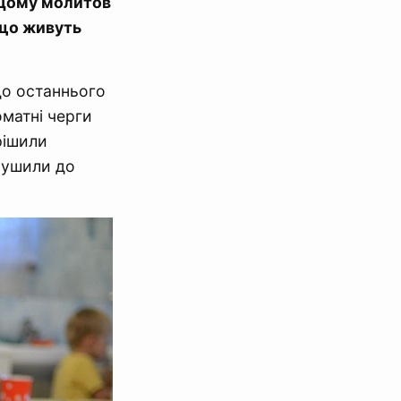
 Дому молитов
 що живуть
до останнього
оматні черги
рішили
 рушили до