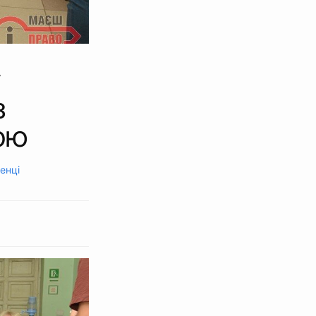
у
з
ою
енці