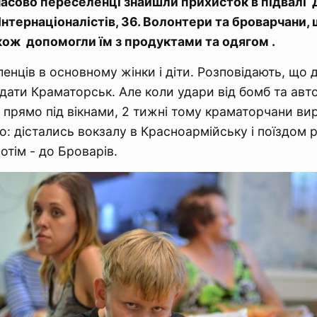
часово переселенці знайшли прихисток в підвалі
в Інтернаціоналістів, 36. Волонтери та броварчани,
кож допомогли їм з продуктами та одягом .
енців в основному жінки і діти. Розповідають, що 
идати Краматорськ. Але коли удари від бомб та авт
 прямо під вікнами, 2 тижні тому краматорчани ви
о: дістались вокзалу в Красноармійську і поїздом
отім - до Броварів.