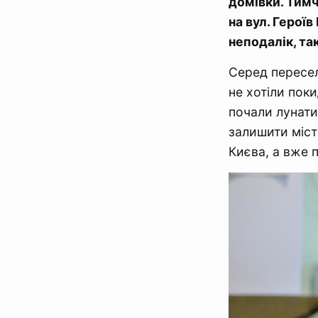
домівки. Тим
на вул. Герої
неподалік, та
Серед пересел
не хотіли пок
почали лунати
залишити міст
Києва, а вже п