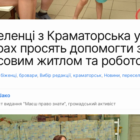
ленці з Краматорська 
ах просять допомогти 
совим житлом та робот
:
біженці
,
бровари
,
Вибір редакції
,
краматорськ
,
Новини
,
пересел
Шако
т видання "Маєш право знати", громадський активіст