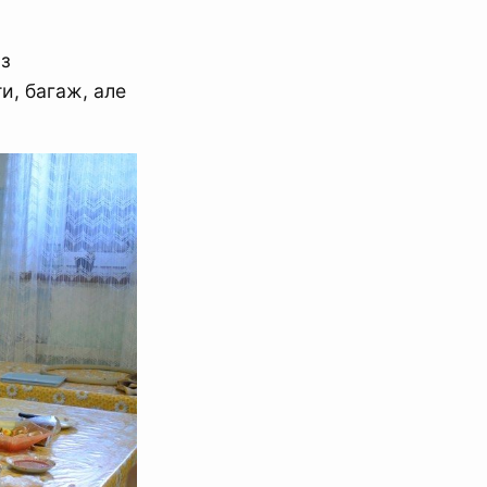
 з
и, багаж, але