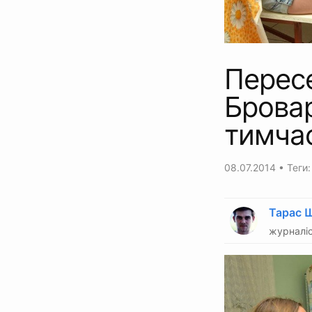
Пересе
Бровар
тимча
08.07.2014
• Теги
Тарас 
журналіс