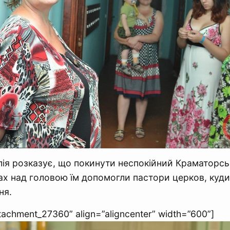
лія розказує, що покинути неспокійний Краматорсь
х над головою їм допомогли пастори церков, куди
ня.
ttachment_27360” align=”aligncenter” width=”600”]