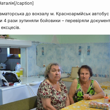
аталія[/caption]
аматорська до вокзалу м. Красноармійськ автобус
 4 рази зупиняли бойовики – перевіряли документ
 ексцесів.