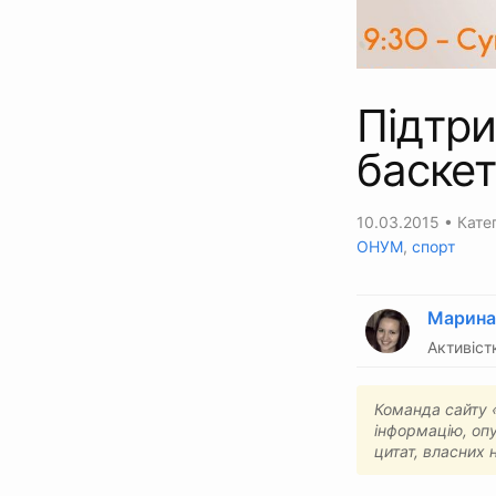
Підтри
баскет
10.03.2015
• Катег
ОНУМ
,
спорт
Марина
Активіст
Команда сайту «
інформацію, опу
цитат, власних 