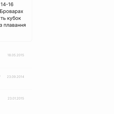
14-16
 Броварах
ть кубок
 з плавання
18.05.2015
ь
23.09.2014
23.01.2015