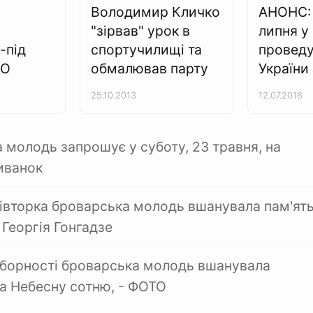
Володимир Кличко
АНОНС: 
"зірвав" урок в
липня у
з-під
спортучилищі та
проведу
ЕО
обмалював парту
України
25.10.2013
12.07.2016
 молодь запрошує у суботу, 23 травня, на
иванок
івторка броварська молодь вшанувала пам'ят
 Георгія Гонгадзе
борності броварська молодь вшанувала
та Небесну сотню, - ФОТО