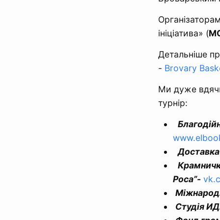
Організаторам
ініціатива» (
МО
Детальніше про
-
Brovary Bask
Ми дуже вдячн
турнір:
Благодій
www.elbook
Доставка 
Крамничк
Роса”-
vk.
Міжнарод
Студія И