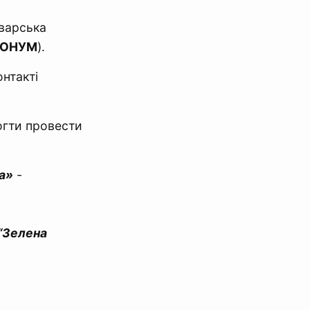
оварська
ОНУМ
).
онтакті
огти провести
а»
-
 “Зелена