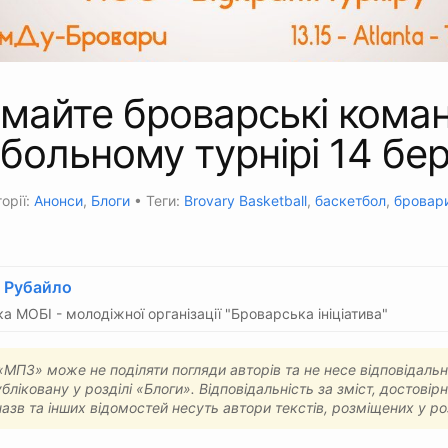
майте броварські кома
больному турнірі 14 бе
орії:
Анонси
,
Блоги
• Теги:
Brovary Basketball
,
баскетбол
,
бровар
 Рубайло
ка МОБІ - молодіжної організації "Броварська ініціатива"
МПЗ» може не поділяти погляди авторів та не несе відповідальн
бліковану у розділі «Блоги». Відповідальність за зміст, достовірн
назв та інших відомостей несуть автори текстів, розміщених у ро