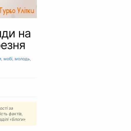
нди на
резня
и
,
мобі
,
молодь
,
ості за
ість фактів,
зділі «Блоги»