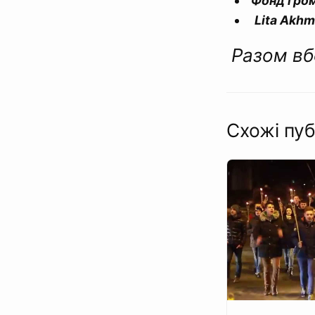
Фонд гро
Lita Akhm
Разом вб
Схожі пуб