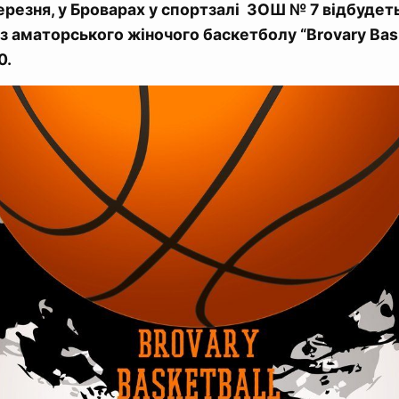
березня, у Броварах у спортзалі ЗОШ № 7 відбудет
р з аматорського жіночого баскетболу “Brovary Bask
0.