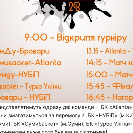
едставлятимуть одразу дві команди - БК «Atlanta» 
ни змагатимуться за перемогу з БК «НУБіП» (м.Киї
ми), БК «Сумибаскет» (м.Суми), БК «Турбо Улітки» 
командам дуже потрібна ваша підтримка!