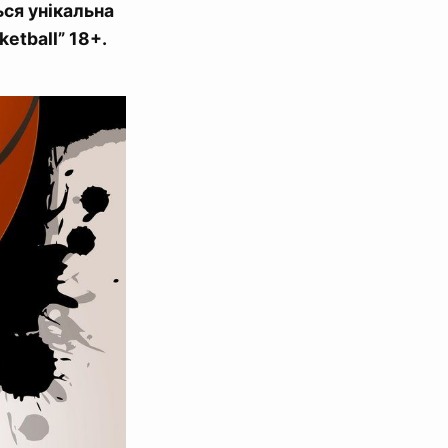
ься унікальна
etball” 18+.