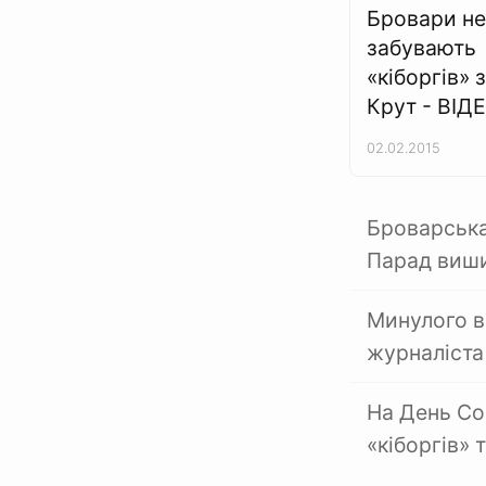
Бровари не
забувають
«кіборгів» 
Крут - ВІД
02.02.2015
Броварська
Парад виш
Минулого в
журналіста
На День Со
«кіборгів» 