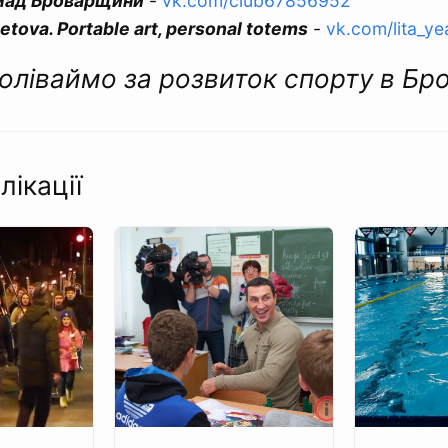
мад Броварщини
-
vk.com/club67856952
etova. Portable art, personal totems
-
vk.com/lita_ye
оліваймо за розвиток спорту в Бр
лікації