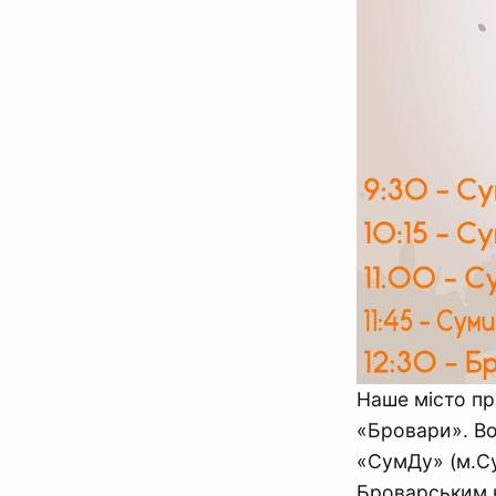
Наше місто пр
«Бровари». Во
«СумДу» (м.Су
Броварським 