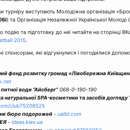
и турніру виступають Молодіжна організація «Бр
БІ
) та Організація Незалежної Української Молоді (
 подію та підготовку до неї читайте на сторінці ВК
etball 2015
.
і спонсорам, які відгукнулися і погодилися допом
ний фонд розвитку громад «Лівобережна
Київщин
.net
питної води “Айсберг”
068-0-190-190
а натуральної SPA-косметики та засобів догляду
com/club75208525
не бюро подорожей
-
uaibt.com
ДЕЯ
-
ideas.kiev.ua