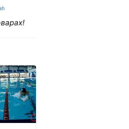
ah
оварах!